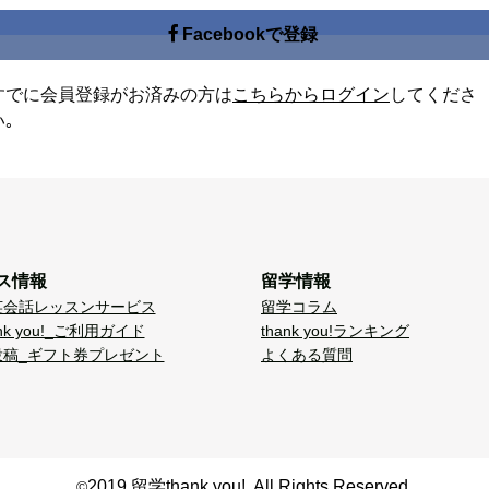
Facebookで登録
すでに会員登録がお済みの方は
こちらからログイン
してくださ
い｡
ス情報
留学情報
英会話レッスンサービス
留学コラム
nk you!_ご利用ガイド
thank you!ランキング
投稿_ギフト券プレゼント
よくある質問
2019 留学thank you!. All Rights Reserved.
©