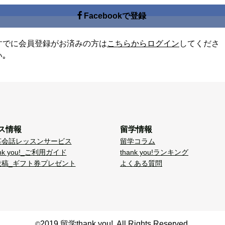
Facebookで登録
すでに会員登録がお済みの方は
こちらからログイン
してくださ
い｡
ス情報
留学情報
英会話レッスンサービス
留学コラム
nk you!_ご利用ガイド
thank you!ランキング
投稿_ギフト券プレゼント
よくある質問
2019 留学thank you!. All Rights Reserved.
©