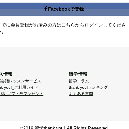
Facebookで登録
すでに会員登録がお済みの方は
こちらからログイン
してくださ
い｡
ス情報
留学情報
英会話レッスンサービス
留学コラム
nk you!_ご利用ガイド
thank you!ランキング
投稿_ギフト券プレゼント
よくある質問
2019 留学thank you!. All Rights Reserved.
©