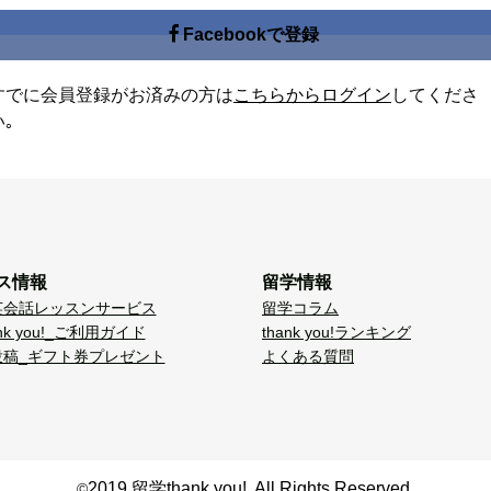
Facebookで登録
すでに会員登録がお済みの方は
こちらからログイン
してくださ
い｡
ス情報
留学情報
英会話レッスンサービス
留学コラム
nk you!_ご利用ガイド
thank you!ランキング
投稿_ギフト券プレゼント
よくある質問
2019 留学thank you!. All Rights Reserved.
©