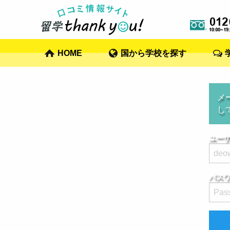
HOME
国から学校を探す
メ
し
ユーザ
パス