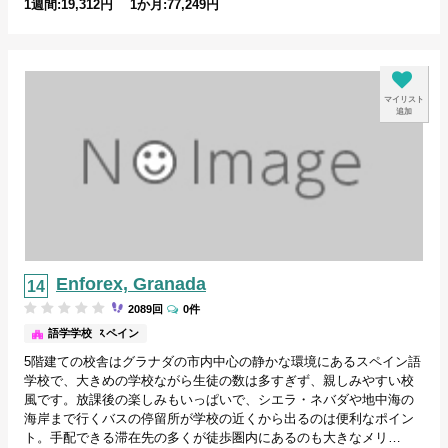
1週間:19,312円 1か月:77,249円
マイリスト
追加
Enforex, Granada
2089回
0件
グラナダ/スペイン
語学学校
5階建ての校舎はグラナダの市内中心の静かな環境にあるスペイン語
学校で、大きめの学校ながら生徒の数は多すぎず、親しみやすい校
風です。放課後の楽しみもいっぱいで、シエラ・ネバダや地中海の
海岸まで行くバスの停留所が学校の近くから出るのは便利なポイン
ト。手配できる滞在先の多くが徒歩圏内にあるのも大きなメリ…