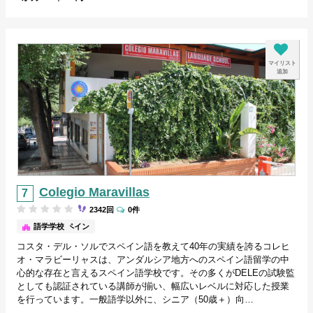
マイリスト
追加
Colegio Maravillas
2342回
0件
マラガ/スペイン
語学学校
コスタ・デル・ソルでスペイン語を教えて40年の実績を誇るコレヒ
オ・マラビーリャスは、アンダルシア地方へのスペイン語留学の中
心的な存在と言えるスペイン語学校です。その多くがDELEの試験監
としても認証されている講師が揃い、幅広いレベルに対応した授業
を行っています。一般語学以外に、シニア（50歳＋）向…