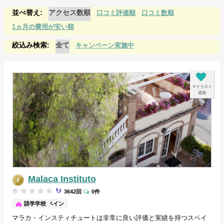
アクセス数順
口コミ評価順
口コミ数順
1ヵ月の費用が安い順
全て
キャンペーン実施中
マイリスト
追加
Malaca Instituto
3642回
0件
マラガ/スペイン
語学学校
マラカ・インスティチュートは非常に良い評価と実績を持つスペイ