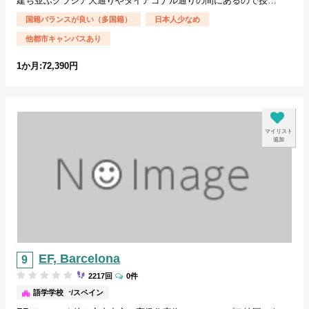
建ち並ぶグラシア大通りやダイアゴナル通りの間にあるので授…
国籍バランスが良い（多国籍）
日本人少なめ
他都市キャンパスあり
1か月:72,390円
マイリスト
追加
EF, Barcelona
2217回
0件
バルセロナ/スペイン
語学学校