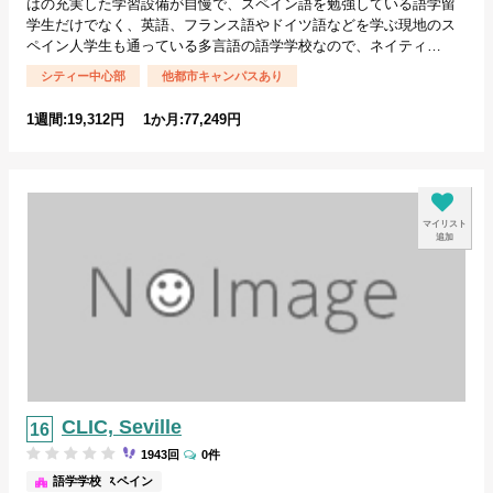
はの充実した学習設備が自慢で、スペイン語を勉強している語学留
学生だけでなく、英語、フランス語やドイツ語などを学ぶ現地のス
ペイン人学生も通っている多言語の語学学校なので、ネイティ…
シティー中心部
他都市キャンパスあり
1週間:19,312円 1か月:77,249円
マイリスト
追加
CLIC, Seville
1943回
0件
セビリア/スペイン
語学学校