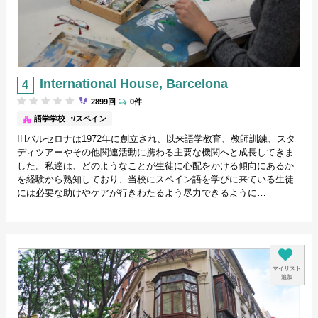
International House, Barcelona
2899回
0件
バルセロナ/スペイン
語学学校
IHバルセロナは1972年に創立され、以来語学教育、教師訓練、スタ
ディツアーやその他関連活動に携わる主要な機関へと成長してきま
した。私達は、どのようなことが生徒に心配をかける傾向にあるか
を経験から熟知しており、当校にスペイン語を学びに来ている生徒
には必要な助けやケアが行きわたるよう尽力できるように…
マイリスト
追加