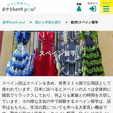
メニュー
ログイン
登録
留学thank you!
>
国から学校を探す
> 欧州/スペイン留学
スペイン留学
スペイン語はスペインを含め、世界２１ヵ国で公用語として
使われています。日本に比べるとスペインの人々は全体的に
陽気でリラックスしており、何よりも家族との時間を大切し
ています。その様な文化の中で経験するスペイン留学は、語
学はもちろん、生活の質についても学べる大変良い機会で