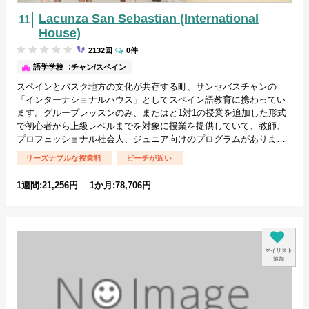
Lacunza San Sebastian (International
House)
2132回
0件
サンセバスチャン/スペイン
語学学校
スペインとバスク地方の文化が共存する町、サンセバスチャンの
「インターナショナルハウス」としてスペイン語教育に携わってい
ます。グループレッスンのみ、またはと1対1の授業を追加した形式
で初心者から上級レベルまでを対象に授業を提供していて、教師、
プロフェッショナル社会人、ジュニア向けのプログラムがありま…
リーズナブルな授業料
ビーチが近い
1週間:21,256円 1か月:78,706円
マイリスト
追加