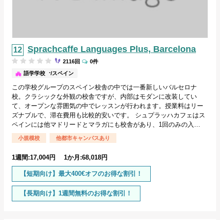
Sprachcaffe Languages Plus, Barcelona
2116回
0件
バルセロナ/スペイン
語学学校
この学校グループのスペイン校舎の中では一番新しいバルセロナ
校。クラシックな外観の校舎ですが、内部はモダンに改装してい
て、オープンな雰囲気の中でレッスンが行われます。授業料はリー
ズナブルで、滞在費用も比較的安いです。 シュプラッハカフェはス
ペインには他マドリードとマラガにも校舎があり、1回のみの入…
小規模校
他都市キャンパスあり
1週間:17,004円 1か月:68,018円
【短期向け】最大400€オフのお得な割引！
【長期向け】1週間無料のお得な割引！