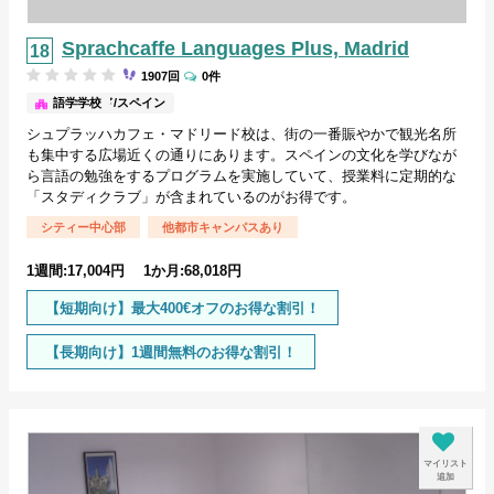
Sprachcaffe Languages Plus, Madrid
1907回
0件
マドリード/スペイン
語学学校
シュプラッハカフェ・マドリード校は、街の一番賑やかで観光名所
も集中する広場近くの通りにあります。スペインの文化を学びなが
ら言語の勉強をするプログラムを実施していて、授業料に定期的な
「スタディクラブ」が含まれているのがお得です。
シティー中心部
他都市キャンパスあり
1週間:17,004円 1か月:68,018円
【短期向け】最大400€オフのお得な割引！
【長期向け】1週間無料のお得な割引！
マイリスト
追加