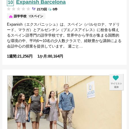
Expanish Barcelona
2173回
0件
バルセロナ/スペイン
語学学校
Expanish（エクスパニッシュ）は、スペイン（バルセロナ、マドリ
ード、マラガ）とアルゼンチン（ブエノスアイレス）に校舎を構え
るスペイン語専門の語学学校です。世界中から学生が集まる国際的
な環境の中、平均6〜10名の少人数クラスで、経験豊かな講師による
会話中心の授業を提供しています。 週ごと…
1週間:21,256円 1か月:80,164円
マイリスト
追加