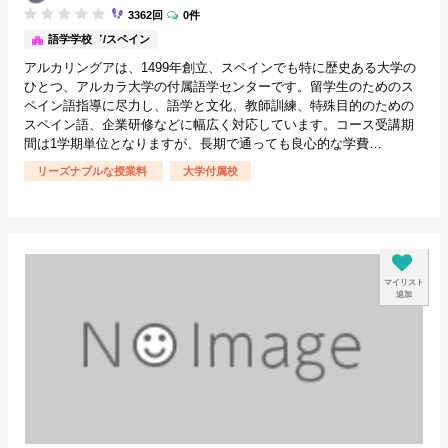
3362回
0件
マドリード/スペイン
語学学校
アルカリングアは、1499年創立、スペインでも特に歴史ある大学の
ひとつ、アルカラ大学の付属語学センターです。留学生のためのス
ペイン語指導に尽力し、語学と文化、教師訓練、特殊目的のための
スペイン語、企業研修などに幅広く対応しています。コース受講期
間は1学期単位となりますが、長期で通っても良心的な学費…
リーズナブルな授業料
大学付属校
マイリスト
追加