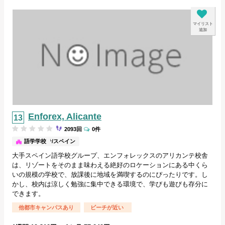
マイリスト
追加
Enforex, Alicante
2093回
0件
アリカンテ/スペイン
語学学校
大手スペイン語学校グループ、エンフォレックスのアリカンテ校舎
は、リゾートをそのまま味わえる絶好のロケーションにある中くら
いの規模の学校で、放課後に地域を満喫するのにぴったりです。し
かし、校内は涼しく勉強に集中できる環境で、学びも遊びも存分に
できます。
他都市キャンパスあり
ビーチが近い