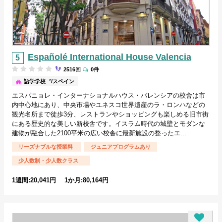
Españolé International House Valencia
2516回
0件
バレンシア/スペイン
語学学校
エスパニョレ・インターナショナルハウス・バレンシアの校舎は市
内中心地にあり、中央市場やユネスコ世界遺産のラ・ロンハなどの
観光名所まで徒歩3分、レストランやショッピングも楽しめる旧市街
にある歴史的な美しい新校舎です。イスラム時代の城壁とモダンな
建物が融合した2100平米の広い校舎に最新施設の整ったエ…
リーズナブルな授業料
ジュニアプログラムあり
少人数制・少人数クラス
1週間:20,041円 1か月:80,164円