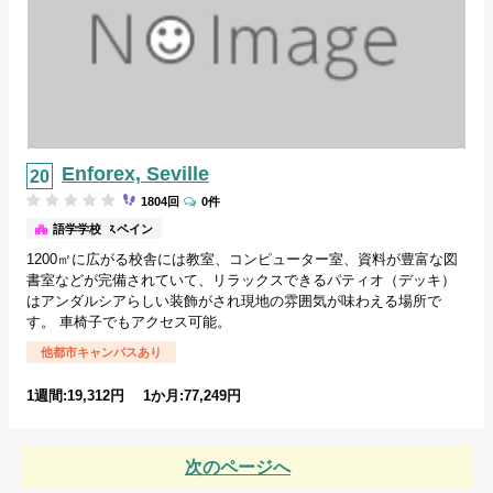
Enforex, Seville
1804回
0件
セビリア/スペイン
語学学校
1200㎡に広がる校舎には教室、コンピューター室、資料が豊富な図
書室などが完備されていて、リラックスできるパティオ（デッキ）
はアンダルシアらしい装飾がされ現地の雰囲気が味わえる場所で
す。 車椅子でもアクセス可能。
他都市キャンパスあり
1週間:19,312円 1か月:77,249円
次のページへ