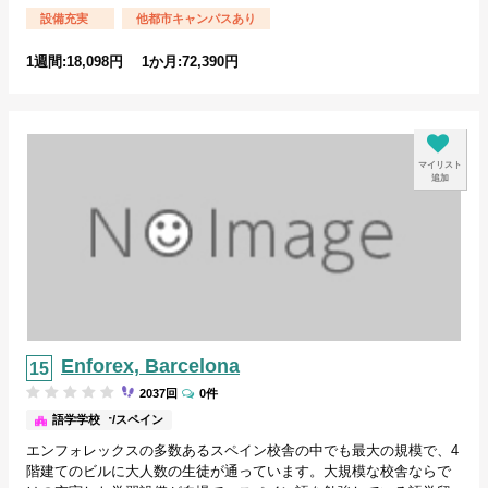
設備充実
他都市キャンパスあり
1週間:18,098円 1か月:72,390円
マイリスト
追加
Enforex, Barcelona
2037回
0件
バルセロナ/スペイン
語学学校
エンフォレックスの多数あるスペイン校舎の中でも最大の規模で、4
階建てのビルに大人数の生徒が通っています。大規模な校舎ならで