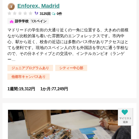
Enforex, Madrid
3125回
0件
マドリード/スペイン
語学学校
マドリードの学生街の大通り近くの一角に位置する、大きめの規模
ながら比較的落ち着いた雰囲気のエンフォレックスです。市内中
心、駅から近く、校舎の近辺には多数のバス停がありアクセスはと
ても便利です。現地のスペイン人の方も外国語を学びに通う学校な
ので、その分ネイティブとの交流や、インテルカンビオ（ランゲ
ー…
ジュニアプログラムあり
シティー中心部
他都市キャンパスあり
1週間:19,312円 1か月:77,249円
マイリスト
追加