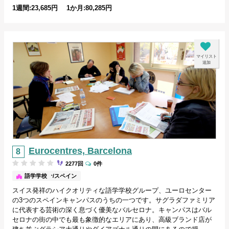
1週間:23,685円 1か月:80,285円
マイリスト
追加
Eurocentres, Barcelona
2277回
0件
バルセロナ/スペイン
語学学校
スイス発祥のハイクオリティな語学学校グループ、ユーロセンター
の3つのスペインキャンパスのうちの一つです。サグラダファミリア
に代表する芸術の深く息づく優美なバルセロナ。キャンパスはバル
セロナの街の中でも最も象徴的なエリアにあり、高級ブランド店が