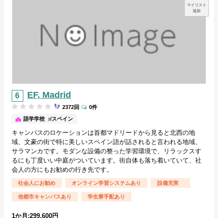
マイリスト
追加
EF, Madrid
2372回
0件
サラマンカ/スペイン
語学学校
キャンパスのロケーションは首都マドリードから見ると北西の地
域、文豪の街で特に美しいスペイン語が話されると言われる地域、
サラマンカです。モダンな設備の整った学習環境で、リラックスす
るにも丁度いい中庭がついています。街自体も落ち着いていて、社
会人の方にもお勧めの行き先です。
社会人にお勧め
オンライン学習システムあり
設備充実
他都市キャンパスあり
学生寮手配あり
1か月:299,600円