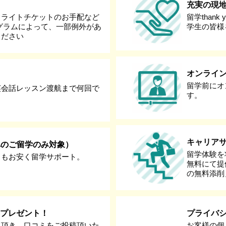
充実の現
フライトチケットのお手配など
留学than
グラムによって、一部例外があ
学生の皆様
ください
オンライ
留学前にオ
英会話レッスン渡航まで何回で
す。
キャリア
へのご留学のみ対象）
留学体験を
りもお安く留学サポート。
無料にて提
の無料添削
券プレゼント！
プライバ
て頂き、口コミをご投稿頂いた
お客様の個