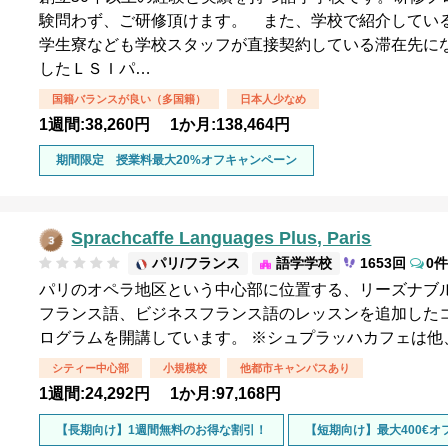
験問わず、ご研修頂けます。 また、学校で紹介してい
学生寮なども学校スタッフが直接契約している滞在先にな
したＬＳＩパ…
国籍バランスが良い（多国籍）
日本人少なめ
1週間:38,260円 1か月:138,464円
期間限定 授業料最大20%オフキャンペーン
Sprachcaffe Languages Plus, Paris
パリ/フランス
語学学校
1653回
0件
パリのオペラ地区という中心部に位置する、リーズナブ
フランス語、ビジネスフランス語のレッスンを追加したコ
ログラムを開講しています。 ※シュプラッハカフェは他
シティー中心部
小規模校
他都市キャンパスあり
1週間:24,292円 1か月:97,168円
【長期向け】1週間無料のお得な割引！
【短期向け】最大400€