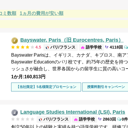
コミ数順
1ヵ月の費用が安い順
Bayswater, Paris（旧 Eurocentres, Paris）
4.5
パリ/フランス
語学学校
4118回
Bayswater Parisは、イギリス、カナダ、キプロ
Bayswater Educationのパリ校です。約75年の
ッシュさが融合し、世界各国からの留学生に質の高いコ
1か月:160,813円
【当社限定】5名様限定プロモーション
授業料割引キャンペーン
Language Studies International (LSI), Paris
パリ/フランス
語学学校
2863回
0件
創立50年以上の経験と実績を持つ語学学校です。研修プ