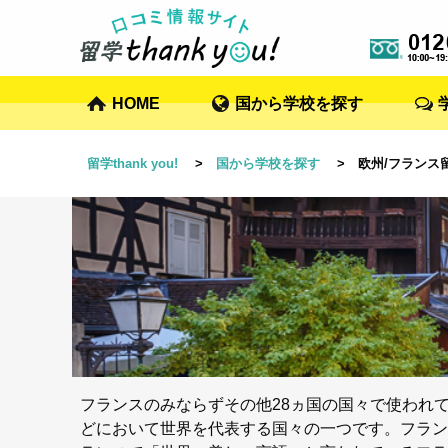
HOME
国から学校を探す
留学thank you!
>
国から学校を探す
> 欧州/フランス
フランスのみならずその他28ヵ国の国々で使われ
どにおいて世界を代表する国々の一つです。フラン