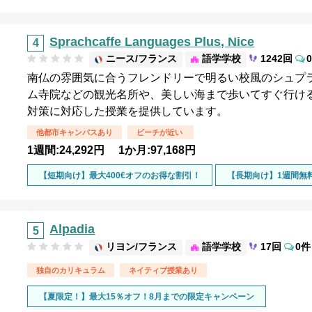
Sprachcaffe Languages Plus, Nice
ニース/フランス
語学学校
1242回
南仏の雰囲気に合うフレンドリーで明るい校風のシュプ
ム寺院などの観光名所や、美しい海まで歩いてすぐ行ける
対策に対応した授業を提供しています。
他都市キャンパスあり
ビーチが近い
1週間:24,292円 1か月:97,168円
【短期向け】最大400€オフのお得な割引！
【長期向け】1週間無
Alpadia
リヨン/フランス
語学学校
17回
0件
独自のカリキュラム
ネイティブ授業あり
【夏限定！】最大15％オフ！8月までの限定キャンペーン