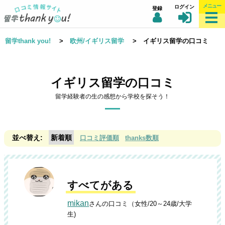
メニュー
ログイン
登録
留学thank you!
>
欧州/イギリス留学
> イギリス留学の口コミ
イギリス留学の口コミ
留学経験者の生の感想から学校を探そう！
新着順
口コミ評価順
thanks数順
すべてがある
mikan
さんの口コミ（女性/20～24歳/大学
生)