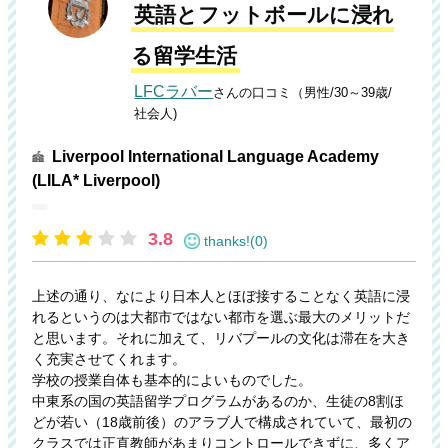
英語とフットボールに浸れ
る留学生活
LFCラバー
さんの口コミ（男性/30～39歳/
社会人)
Liverpool International Language Academy
(LILA* Liverpool)
3.8
thanks!(0)
上述の通り、なにより日本人とほぼ接することなく英語に浸
れるというのは大都市ではない都市を選ぶ最大のメリットだ
と思います。それに加えて、リバプールの文化は滞在を大き
く充実させてくれます。
学校の授業自体も基本的によいものでした。
中東系の国の英語留学プログラムがあるのか、生徒の8割ほ
どが若い（18歳前後）のアラブ人で構成されていて、最初の
クラスでは正直教師があまりコントロールできずに、多くア