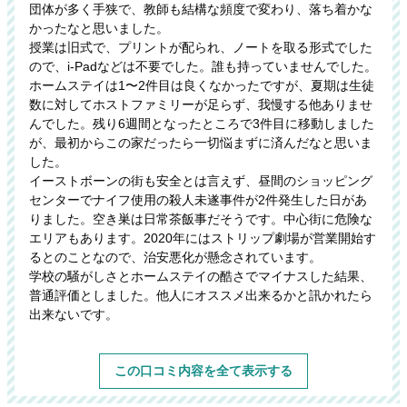
団体が多く手狭で、教師も結構な頻度で変わり、落ち着かな
かったなと思いました。
授業は旧式で、プリントが配られ、ノートを取る形式でした
ので、i-Padなどは不要でした。誰も持っていませんでした。
ホームステイは1〜2件目は良くなかったですが、夏期は生徒
数に対してホストファミリーが足らず、我慢する他ありませ
んでした。残り6週間となったところで3件目に移動しました
が、最初からこの家だったら一切悩まずに済んだなと思いま
した。
イーストボーンの街も安全とは言えず、昼間のショッピング
センターでナイフ使用の殺人未遂事件が2件発生した日があ
りました。空き巣は日常茶飯事だそうです。中心街に危険な
エリアもあります。2020年にはストリップ劇場が営業開始す
るとのことなので、治安悪化が懸念されています。
学校の騒がしさとホームステイの酷さでマイナスした結果、
普通評価としました。他人にオススメ出来るかと訊かれたら
出来ないです。
この口コミ内容を全て表示する