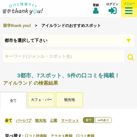
メニュー
ログイン
登録
留学thank you!
> アイルランドのおすすめスポット
3都市、7スポット、5件の口コミを掲載！
アイルランド の検索結果
カフェ・バー
観光地
全て
全て
wifiあり
全て
バー/パブ
観光地
公園
マーケット
口コミ評価順
アクセス数順
口コミ数順