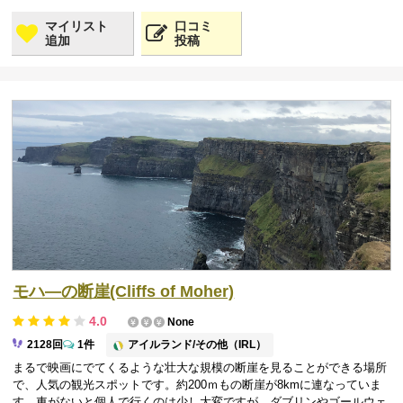
マイリスト
口コミ
追加
投稿
モハ―の断崖(Cliffs of Moher)
4.0
None
アイルランド/その他（IRL）
2128回
1件
まるで映画にでてくるような壮大な規模の断崖を見ることができる場所
で、人気の観光スポットです。約200ｍもの断崖が8kmに連なっていま
す。車がないと個人で行くのは少し大変ですが、ダブリンやゴールウェ