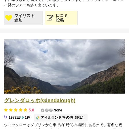
イ発のツアーも多く出ています。
マイリスト
口コミ
追加
投稿
グレンダロッホ(Glendalough)
5.0
None
アイルランド/その他（IRL）
1972回
1件
ウィックローはダブリンから車で約1時間の場所にある州で、有名な観