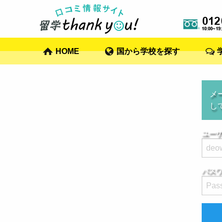
HOME
国から学校を探す
メ
し
ユーザ
パス