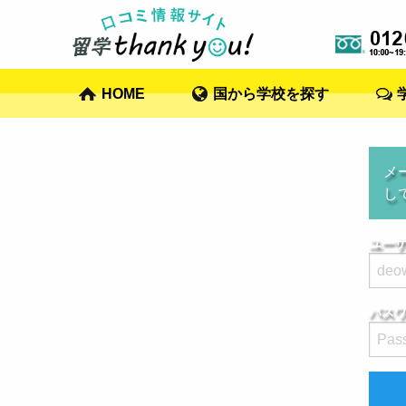
HOME
国から学校を探す
メ
し
ユーザ
パス