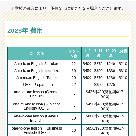
※学校の都合により、予告なしに変更となる場合もございます。
2026年 費用
レッス
1~2
3~11
12~23
24週
コース名
週
週
週
ン数
+
American English Standard
22
$400
$275
$240
$210
American English Intensive
30
$450
$350
$330
$310
American English Tourist
20
$400
$270
$230
$210
TOEFL Preparation
22
-
$350
$275
-
one-to-one lesson (General
$425/$490(繁忙期6/17-
5
English)
9/13)
one-to-one lesson (Business
$450/$490(繁忙期6/17-
5
English/TOEFL)
9/13)
one-to-one lesson (General
$800/$900(繁忙期6/17-
10
English)
9/13)
one-to-one lesson (Business
$850/$900(繁忙期6/17-
10
English/TOEFL)
9/13)