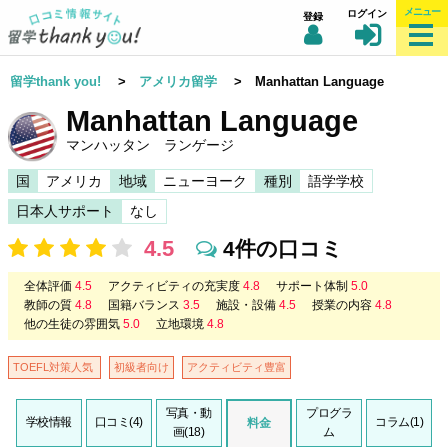
メニュー
ログイン
登録
留学thank you!
>
アメリカ留学
> Manhattan Language
Manhattan Language
マンハッタン ランゲージ
国
アメリカ
地域
ニューヨーク
種別
語学学校
日本人サポート
なし
4.5
4件の口コミ
全体評価
4.5
アクティビティの充実度
4.8
サポート体制
5.0
教師の質
4.8
国籍バランス
3.5
施設・設備
4.5
授業の内容
4.8
他の生徒の雰囲気
5.0
立地環境
4.8
TOEFL対策人気
初級者向け
アクティビティ豊富
写真・動
プログラ
学校情報
口コミ(4)
コラム(1)
料金
画(18)
ム