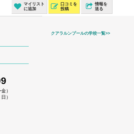
マイリスト
口コミを
情報を
に追加
投稿
送る
クアラルンプールの学校一覧>>
09
〜金）
・日）