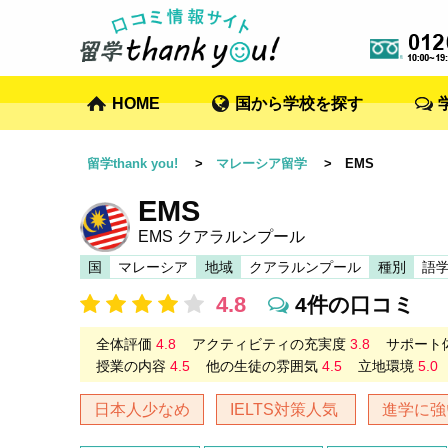
HOME
国から学校を探す
留学thank you!
>
マレーシア留学
> EMS
EMS
EMS クアラルンプール
国
マレーシア
地域
クアラルンプール
種別
語
4.8
4件の口コミ
全体評価
4.8
アクティビティの充実度
3.8
サポート
授業の内容
4.5
他の生徒の雰囲気
4.5
立地環境
5.0
日本人少なめ
IELTS対策人気
進学に