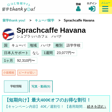
メニュー
ログイン
登録
留学thank you!
>
キューバ留学
> Sprachcaffe Havana
Sprachcaffe Havana
シュプラッハカフェ ハバナ
国
キューバ
地域
ハバナ
種別
語学学校
日本人サポート
なし
1週間
23,077円〜
1ヶ月
92,310円〜
小規模校
ビーチが近い
学校情報
写真・動画(9)
【短期向け】最大400€オフのお得な割引！
【キャンペーン内容】 40€／週割引！ 【適用期間…
続きを読む↓