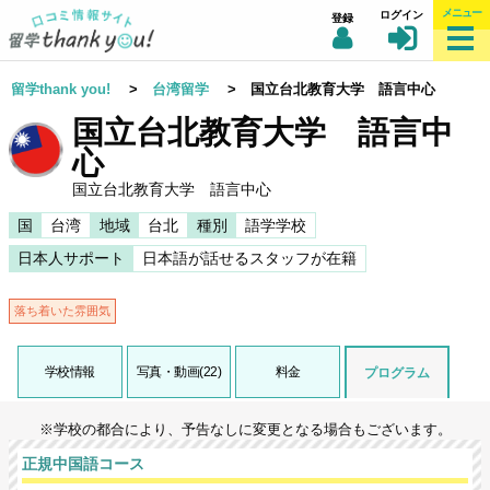
メニュー
ログイン
登録
留学thank you!
>
台湾留学
> 国立台北教育大学 語言中心
国立台北教育大学 語言中
心
国立台北教育大学 語言中心
国
台湾
地域
台北
種別
語学学校
日本人サポート
日本語が話せるスタッフが在籍
落ち着いた雰囲気
学校情報
写真・動画(22)
料金
プログラム
※学校の都合により、予告なしに変更となる場合もございます。
正規中国語コース