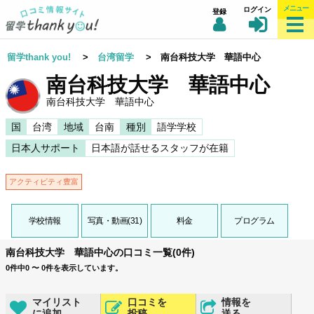
メニュー
ログイン
登録
留学thank you!
>
台湾留学
> 南台科技大学 華語中心
南台科技大学 華語中心
南台科技大学 華語中心
国
台湾
地域
台南
種別
語学学校
日本人サポート
日本語が話せるスタッフが在籍
アクティビティ豊富
学校情報
写真・動画(31)
料金
プログラム
南台科技大学 華語中心の口コミ一覧(0件)
0件中0 〜 0件を表示しています。
マイリスト
口コミを
情報を
に追加
投稿
送る