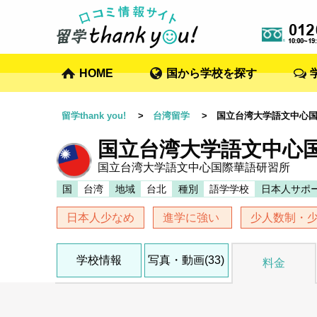
HOME
国から学校を探す
留学thank you!
>
台湾留学
> 国立台湾大学語文中心国
国立台湾大学語文中心
国立台湾大学語文中心国際華語研習所
国
台湾
地域
台北
種別
語学学校
日本人サポ
日本人少なめ
進学に強い
少人数制・
学校情報
写真・動画(33)
料金