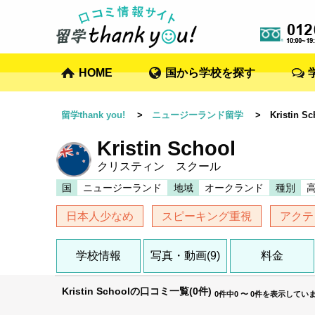
HOME
国から学校を探す
留学thank you!
>
ニュージーランド留学
> Kristin Sc
Kristin School
クリスティン スクール
国
ニュージーランド
地域
オークランド
種別
日本人少なめ
スピーキング重視
アクテ
学校情報
写真・動画(9)
料金
Kristin Schoolの口コミ一覧(0件)
0件中0 〜 0件を表示してい