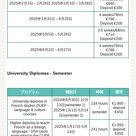
2025年2月3日～2月28日 2025年3月3日～3月28日
€840 -
Deposit €200
4 weeks/76hrs
2025年3月31日～4月25日
€798 -
Deposit €200
3.5 weeks/68hrs
2025年5月5日～5月28日
€714 -
Deposit €200
4 weeks/76hrs
2025年6月2日～6月27日
€798 -
Deposit €200
University Diplomas - Semester
プログラム
開始日
時間
費用
2024年8月30日-12月
University diploma in
234 hours
€1,860 -
13日(semester 1)
French studies DUEF -
/
deposit
language & culture
2025年1月1日-5月14
semester
€450
courses
日(semester 2)
Higher diploma to teach
€1,950 -
2025年1月17日-5月
French as a foreign
241 hours
deposit
language - DSA Upon
14日
€450
application to the CUEF