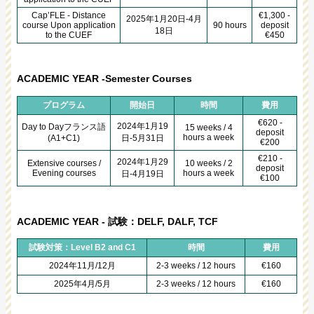
Cap’FLE - Distance
€1,300 -
2025年1月20日-4月
course Upon application
90 hours
deposit
18日
to the CUEF
€450
ACADEMIC YEAR -Semester Courses
プログラム
開始日
時間
費用
€620 -
2024年1月19
Day to Dayフランス語
15 weeks / 4
deposit
hours a week
(A1+C1)
日-5月31日
€200
€210 -
2024年1月29
Extensive courses /
10 weeks / 2
deposit
Evening courses
hours a week
日-4月19日
€100
ACADEMIC YEAR - 試験：DELF, DALF, TCF
試験対策：Level B2 and C1
時間
費用
2024年11月/12月
2-3 weeks / 12 hours
€160
2025年4月/5月
2-3 weeks / 12 hours
€160