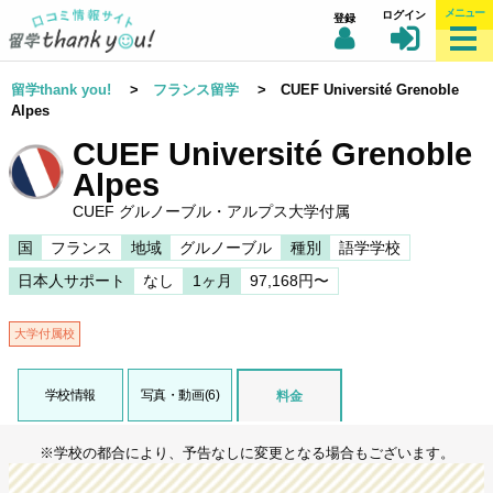
メニュー
ログイン
登録
留学thank you!
>
フランス留学
> CUEF Université Grenoble
Alpes
CUEF Université Grenoble
Alpes
CUEF グルノーブル・アルプス大学付属
国
フランス
地域
グルノーブル
種別
語学学校
日本人サポート
なし
1ヶ月
97,168円〜
大学付属校
学校情報
写真・動画(6)
料金
※学校の都合により、予告なしに変更となる場合もございます。