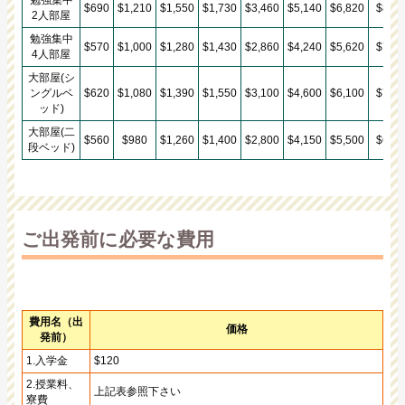
$690
$1,210
$1,550
$1,730
$3,460
$5,140
$6,820
$8,50
2人部屋
勉強集中
$570
$1,000
$1,280
$1,430
$2,860
$4,240
$5,620
$7,00
4人部屋
大部屋(シ
ングルベ
$620
$1,080
$1,390
$1,550
$3,100
$4,600
$6,100
$7,60
ッド)
大部屋(二
$560
$980
$1,260
$1,400
$2,800
$4,150
$5,500
$6,85
段ベッド)
ご出発前に必要な費用
費用名（出
価格
発前）
1.入学金
$120
2.授業料、
上記表参照下さい
寮費