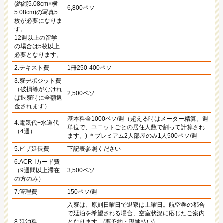
(約縦5.08cm×横
6,800ペソ
5.08cm)の写真5
枚が必要になりま
す。
12週以上の留学
の場合は5枚以上
必要となります。
2.テキスト費
1冊250-400ペソ
3.寮デポジット費
（破損等がなけれ
2,500ペソ
ば退寮時に全額返
金されます）
基本料金1000ペソ/週（超える時はメーター精算。週
4.電気代+水道代
単位で、ユニットごとの居住人数で割って計算され
（4週）
ます。) ＊プレミアム2人部屋のみ1人500ペソ/週
5.ビザ延長費
下記表参照ください
6.ACR-Iカード費
（9週間以上滞在
3,500ペソ
の方のみ）
7.管理費
150ペソ/週
入寮は、原則日曜日で退寮は土曜日。航空券の都合
で延泊を希望される場合、空室状況に応じたご案内
8.延泊料
となります。(要予約・現地払い)