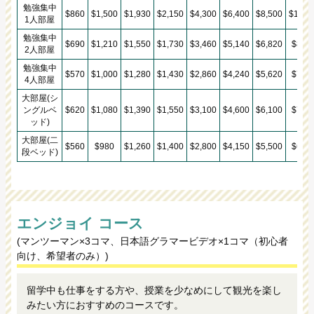
勉強集中
$860
$1,500
$1,930
$2,150
$4,300
$6,400
$8,500
$10,6
1人部屋
勉強集中
$690
$1,210
$1,550
$1,730
$3,460
$5,140
$6,820
$8,50
2人部屋
勉強集中
$570
$1,000
$1,280
$1,430
$2,860
$4,240
$5,620
$7,00
4人部屋
大部屋(シ
ングルベ
$620
$1,080
$1,390
$1,550
$3,100
$4,600
$6,100
$7,60
ッド)
大部屋(二
$560
$980
$1,260
$1,400
$2,800
$4,150
$5,500
$6,85
段ベッド)
エンジョイ コース
(マンツーマン×3コマ、日本語グラマービデオ×1コマ（初心者
向け、希望者のみ）)
留学中も仕事をする方や、授業を少なめにして観光を楽し
みたい方におすすめのコースです。