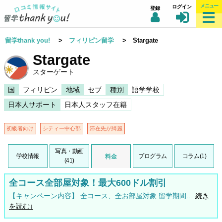
メニュー
ログイン
登録
留学thank you!
>
フィリピン留学
> Stargate
Stargate
スターゲート
国
フィリピン
地域
セブ
種別
語学学校
日本人サポート
日本人スタッフ在籍
初級者向け
シティー中心部
滞在先が綺麗
写真・動画
学校情報
プログラム
コラム(1)
料金
(41)
全コース全部屋対象！最大600ドル割引
【キャンペーン内容】 全コース、全お部屋対象 留学期間…
続き
を読む↓