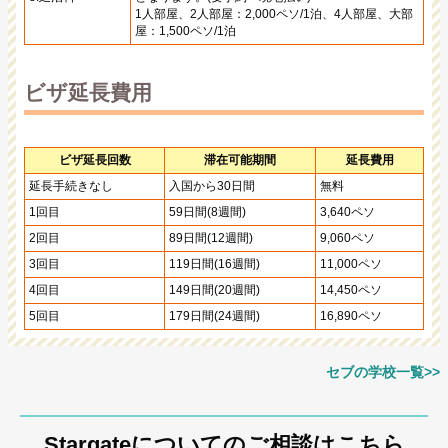
1人部屋、2人部屋：2,000ペソ/1泊、4人部屋、大部
屋：1,500ペソ/1泊
ビザ延長費用
ビザ延長回数
滞在可能期間
延長費用
延長手続きなし
入国から30日間
無料
1回目
59日間(8週間)
3,640ペソ
2回目
89日間(12週間)
9,060ペソ
3回目
119日間(16週間)
11,000ペソ
4回目
149日間(20週間)
14,450ペソ
5回目
179日間(24週間)
16,890ペソ
セブの学校一覧>>
Stargateについてのご相談はこちら