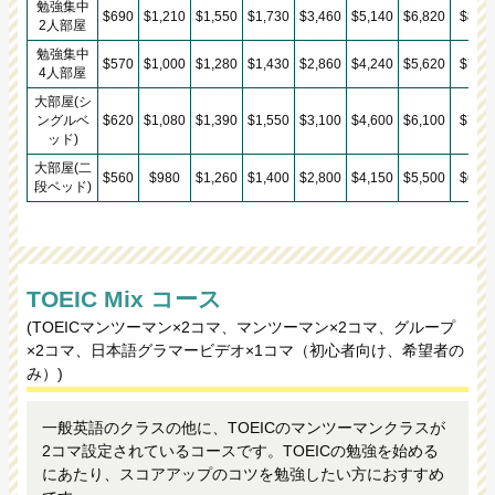
勉強集中
$690
$1,210
$1,550
$1,730
$3,460
$5,140
$6,820
$8,50
2人部屋
勉強集中
$570
$1,000
$1,280
$1,430
$2,860
$4,240
$5,620
$7,00
4人部屋
大部屋(シ
ングルベ
$620
$1,080
$1,390
$1,550
$3,100
$4,600
$6,100
$7,60
ッド)
大部屋(二
$560
$980
$1,260
$1,400
$2,800
$4,150
$5,500
$6,85
段ベッド)
TOEIC Mix コース
(TOEICマンツーマン×2コマ、マンツーマン×2コマ、グループ
×2コマ、日本語グラマービデオ×1コマ（初心者向け、希望者の
み）)
一般英語のクラスの他に、TOEICのマンツーマンクラスが
2コマ設定されているコースです。TOEICの勉強を始める
にあたり、スコアアップのコツを勉強したい方におすすめ