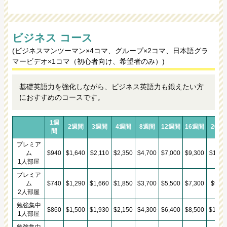
ビジネス コース
(ビジネスマンツーマン×4コマ、グループ×2コマ、日本語グラ
マービデオ×1コマ（初心者向け、希望者のみ）)
基礎英語力を強化しながら、ビジネス英語力も鍛えたい方
におすすめのコースです。
1週
2週間
3週間
4週間
8週間
12週間
16週間
20週
間
プレミア
ム
$940
$1,640
$2,110
$2,350
$4,700
$7,000
$9,300
$11,6
1人部屋
プレミア
ム
$740
$1,290
$1,660
$1,850
$3,700
$5,500
$7,300
$9,10
2人部屋
勉強集中
$860
$1,500
$1,930
$2,150
$4,300
$6,400
$8,500
$10,6
1人部屋
勉強集中