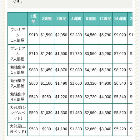
です。
1週
2週間
3週間
4週間
8週間
12週間
16週間
20週
間
プレミア
ム
$910
$1,590
$2,050
$2,280
$4,560
$6,790
$9,020
$11,2
1人部屋
プレミア
ム
$710
$1,240
$1,600
$1,780
$3,560
$5,290
$7,020
$8,75
2人部屋
勉強集中
$830
$1,450
$1,870
$2,080
$4,160
$6,190
$8,220
$10,2
1人部屋
勉強集中
$660
$1,160
$1,490
$1,660
$3,320
$4,930
$6,540
$8,15
2人部屋
勉強集中
$540
$950
$1,220
$1,360
$2,720
$4,030
$5,340
$6,65
4人部屋
大部屋(シ
ングルベ
$590
$1,030
$1,330
$1,480
$2,960
$4,390
$5,820
$7,25
ッド)
大部屋(二
$530
$930
$1,190
$1,330
$2,660
$3,940
$5,220
$6,50
段ベッド)