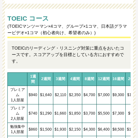
TOEIC コース
(TOEICマンツーマン×4コマ、グループ×1コマ、日本語グラマ
ービデオ×1コマ（初心者向け、希望者のみ）)
TOEICのリーディング・リスニング対策に重点をおいたコ
ースです。スコアアップを目標としている方におすすめで
す。
1週
2週間
3週間
4週間
8週間
12週間
16週間
20週
間
プレミア
ム
$940
$1,640
$2,110
$2,350
$4,700
$7,000
$9,300
$11,6
1人部屋
プレミア
ム
$740
$1,290
$1,660
$1,850
$3,700
$5,500
$7,300
$9,10
2人部屋
勉強集中
$860
$1,500
$1,930
$2,150
$4,300
$6,400
$8,500
$10,6
1人部屋