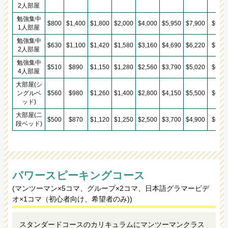
2人部屋
勉強集中
$800
$1,400
$1,800
$2,000
$4,000
$5,950
$7,900
$9,85
1人部屋
勉強集中
$630
$1,100
$1,420
$1,580
$3,160
$4,690
$6,220
$7,75
2人部屋
勉強集中
$510
$890
$1,150
$1,280
$2,560
$3,790
$5,020
$6,25
4人部屋
大部屋(シ
ングルベ
$560
$980
$1,260
$1,400
$2,800
$4,150
$5,500
$6,85
ッド)
大部屋(二
$500
$870
$1,120
$1,250
$2,500
$3,700
$4,900
$6,10
段ベッド)
パワースピーキングコース
(マンツーマン×5コマ、グループ×2コマ、日本語グラマービデ
オ×1コマ（初心者向け、希望者のみ))
スタンダードコースのカリキュラムにマンツーマンクラス