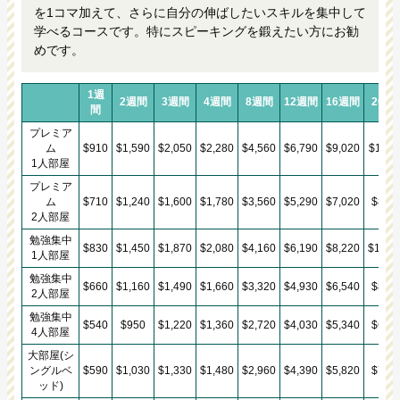
を1コマ加えて、さらに自分の伸ばしたいスキルを集中して
学べるコースです。特にスピーキングを鍛えたい方にお勧
めです。
1週
2週間
3週間
4週間
8週間
12週間
16週間
20週
間
プレミア
ム
$910
$1,590
$2,050
$2,280
$4,560
$6,790
$9,020
$11,2
1人部屋
プレミア
ム
$710
$1,240
$1,600
$1,780
$3,560
$5,290
$7,020
$8,75
2人部屋
勉強集中
$830
$1,450
$1,870
$2,080
$4,160
$6,190
$8,220
$10,2
1人部屋
勉強集中
$660
$1,160
$1,490
$1,660
$3,320
$4,930
$6,540
$8,15
2人部屋
勉強集中
$540
$950
$1,220
$1,360
$2,720
$4,030
$5,340
$6,65
4人部屋
大部屋(シ
ングルベ
$590
$1,030
$1,330
$1,480
$2,960
$4,390
$5,820
$7,25
ッド)