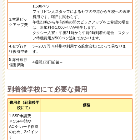
1,500ペソ
フィリピン人スタッフによるセブの空港から学校への送迎
費用です。曜日に関わらず、
3.空港ピッ
午後21時から午前9時の間のピックアップをご希望の場合
クアップ費
は、追加料金1,000ペソが発生します。
タクシー入寮：午後21時から午前9時到着の場合、スタッ
フ待機費用が500ペソ追加でかかります。
4.セブ行き
5～20万円 ※時期や利用する航空会社によって異なりま
往復航空券
す。
5.海外旅行
4週間1万円前後～
傷害保険
到着後学校にて必要な費用
費用名（到着後学
価格
校にて）
1.SSP申請費
※SSP申請や
ACR-Iカード作成
のため、2×2イン
チ