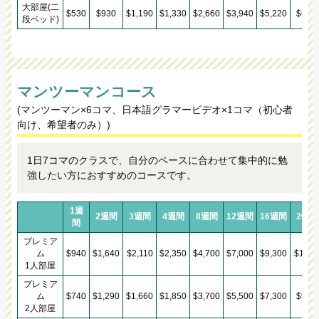
大部屋(二
$530
$930
$1,190
$1,330
$2,660
$3,940
$5,220
$6,50
段ベッド)
マンツーマンコース
(マンツーマン×6コマ、日本語グラマービデオ×1コマ（初心者
向け、希望者のみ）)
1日7コマのクラスで、自分のペースに合わせて集中的に勉
強したい方におすすめのコースです。
1週
2週間
3週間
4週間
8週間
12週間
16週間
20週
間
プレミア
ム
$940
$1,640
$2,110
$2,350
$4,700
$7,000
$9,300
$11,6
1人部屋
プレミア
ム
$740
$1,290
$1,660
$1,850
$3,700
$5,500
$7,300
$9,10
2人部屋