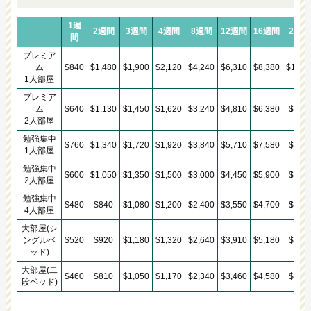
1週
2週間
3週間
4週間
8週間
12週間
16週間
20週
間
プレミア
ム
$840
$1,480
$1,900
$2,120
$4,240
$6,310
$8,380
$10,4
1人部屋
プレミア
ム
$640
$1,130
$1,450
$1,620
$3,240
$4,810
$6,380
$7,95
2人部屋
勉強集中
$760
$1,340
$1,720
$1,920
$3,840
$5,710
$7,580
$9,45
1人部屋
勉強集中
$600
$1,050
$1,350
$1,500
$3,000
$4,450
$5,900
$7,35
2人部屋
勉強集中
$480
$840
$1,080
$1,200
$2,400
$3,550
$4,700
$5,85
4人部屋
大部屋(シ
ングルベ
$520
$920
$1,180
$1,320
$2,640
$3,910
$5,180
$6,45
ッド)
大部屋(二
$460
$810
$1,050
$1,170
$2,340
$3,460
$4,580
$5,70
段ベッド)