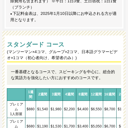
除費用も含まれます） ※平日：1日3食、土日宿祝：1日1食
（ブランチ）
下記料金表は、2025年1月10日以降にお申込される方が適
用となります。
スタンダード コース
(マンツーマン×4コマ、グループ×2コマ、日本語グラマービデ
オ×1コマ（初心者向け、希望者のみ）)
一番基礎となるコースで、スピーキングを中心に、総合的
な英語力を強化したい方におすすめのコースです。
1週
2週間
3週間
4週間
8週間
12週間
16週間
20週
間
プレミア
ム
$880
$1,540
$1,980
$2,200
$4,400
$6,550
$8,700
$10,8
1人部屋
プレミア
ム
$680
$1,190
$1,530
$1,700
$3,400
$5,050
$6,700
$8,35