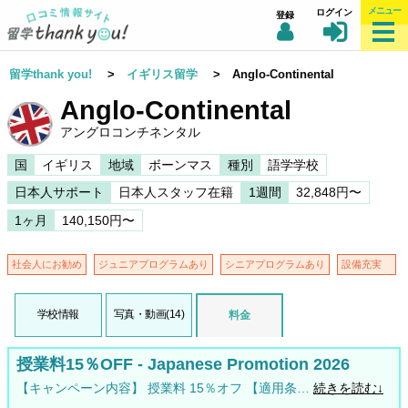
メニュー
ログイン
登録
留学thank you!
>
イギリス留学
> Anglo-Continental
Anglo-Continental
アングロコンチネンタル
国
イギリス
地域
ボーンマス
種別
語学学校
日本人サポート
日本人スタッフ在籍
1週間
32,848円〜
1ヶ月
140,150円〜
社会人にお勧め
ジュニアプログラムあり
シニアプログラムあり
設備充実
学校情報
写真・動画(14)
料金
授業料15％OFF - Japanese Promotion 2026
【キャンペーン内容】 授業料 15％オフ 【適用条…
続きを読む↓