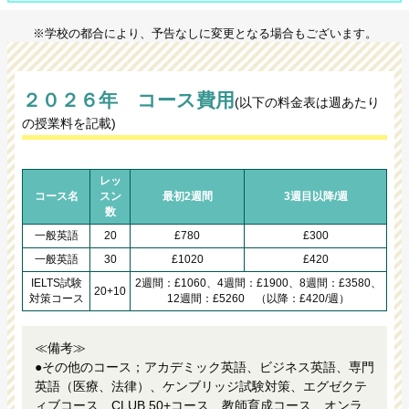
※学校の都合により、予告なしに変更となる場合もございます。
２０２６年 コース費用
(以下の料金表は週あたり
の授業料を記載)
レッ
コース名
スン
最初2週間
3週目以降/週
数
一般英語
20
£780
£300
一般英語
30
£1020
£420
IELTS試験
2週間：£1060、4週間：£1900、8週間：£3580、
20+10
対策コース
12週間：£5260 （以降：£420/週）
≪備考≫
●その他のコース；アカデミック英語、ビジネス英語、専門
英語（医療、法律）、ケンブリッジ試験対策、エグゼクテ
ィブコース、CLUB 50+コース、教師育成コース、オンラ