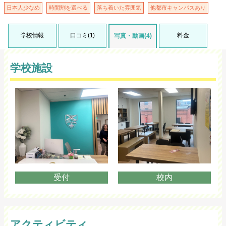
日本人少なめ
時間割を選べる
落ち着いた雰囲気
他都市キャンパスあり
学校情報
口コミ(1)
料金
写真・動画(4)
学校施設
受付
校内
アクティビティ