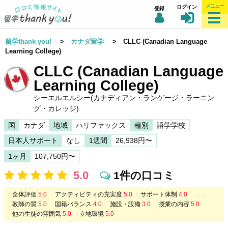
メニュー
ログイン
登録
留学thank you!
>
カナダ留学
> CLLC (Canadian Language
Learning College)
CLLC (Canadian Language
Learning College)
シーエルエルシー(カナディアン・ランゲージ・ラーニン
グ・カレッジ)
国
カナダ
地域
ハリファックス
種別
語学学校
日本人サポート
なし
1週間
26,938円〜
1ヶ月
107,750円〜
5.0
1件の口コミ
全体評価
5.0
アクティビティの充実度
5.0
サポート体制
4.0
教師の質
5.0
国籍バランス
4.0
施設・設備
3.0
授業の内容
5.0
他の生徒の雰囲気
5.0
立地環境
5.0