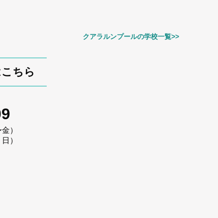
クアラルンプールの学校一覧>>
談はこちら
09
〜金）
・日）