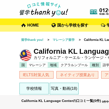
HOME
国から学校を探す
留学thank you!
>
マレーシア留学
> California KL Lan
California KL Languag
カリフォルニア・ケーエル・ランゲージ・
国
マレーシア
地域
クアラルンプール
種別
語
IELTS対策人気
ネイティブ授業あり
ア
学校情報
写真・動画(18)
California KL Language Centerの口コミ一覧(0件)
0件中