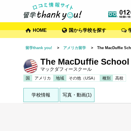
HOME
国から学校を探す
留学thank you!
>
アメリカ留学
> The MacDuffie Sch
The MacDuffie School
マックダフィースクール
国
アメリカ
地域
その他（USA）
種別
高校
学校情報
写真・動画(1)