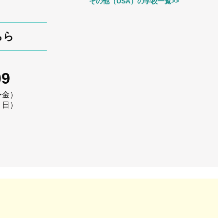
その他（USA）の学校一覧>>
ちら
09
〜金）
・日）