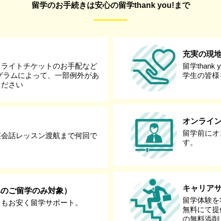
留学のお手続きは安心の留学thank you!まで
充実の現
フライトチケットのお手配など
留学than
グラムによって、一部例外があ
学生の皆様
ください
オンライ
留学前にオ
英会話レッスン渡航まで何回で
す。
キャリア
へのご留学のみ対象）
留学体験を
りもお安く留学サポート。
無料にて提
の無料添削