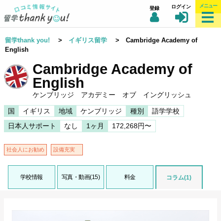
メニュー
ログイン
登録
留学thank you!
>
イギリス留学
> Cambridge Academy of
English
Cambridge Academy of
English
ケンブリッジ アカデミー オブ イングリッシュ
国
イギリス
地域
ケンブリッジ
種別
語学学校
日本人サポート
なし
1ヶ月
172,268円〜
社会人にお勧め
設備充実
学校情報
写真・動画(15)
料金
コラム(1)