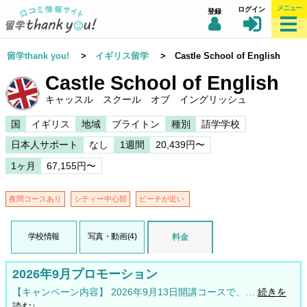
メニュー
ログイン
登録
留学thank you!
>
イギリス留学
> Castle School of English
Castle School of English
キャッスル スクール オブ イングリッシュ
国
イギリス
地域
ブライトン
種別
語学学校
日本人サポート
なし
1週間
20,439円〜
1ヶ月
67,155円〜
夜間コースあり
シティー中心部
ビーチが近い
学校情報
写真・動画(4)
料金
2026年9月プロモーション
【キャンペーン内容】 2026年9月13日開講コースで、…
続きを
読む↓