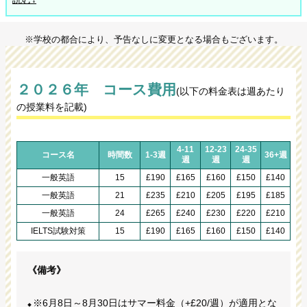
※学校の都合により、予告なしに変更となる場合もございます。
２０２６年 コース費用
(以下の料金表は週あたり
の授業料を記載)
4-11
12-23
24-35
コース名
時間数
1-3週
36+週
週
週
週
一般英語
15
£190
£165
£160
£150
£140
一般英語
21
£235
£210
£205
£195
£185
一般英語
24
£265
£240
£230
£220
£210
IELTS試験対策
15
£190
£165
£160
£150
£140
《備考》
※6月8日～8月30日はサマー料金（+£20/週）が適用とな