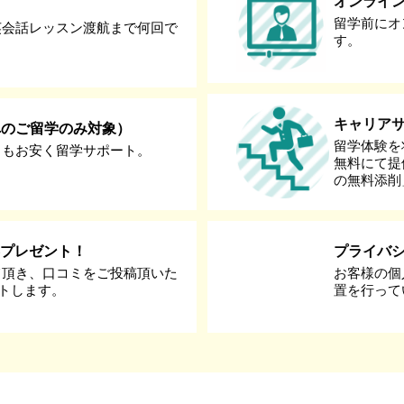
オンライ
留学前にオ
英会話レッスン渡航まで何回で
す。
キャリア
へのご留学のみ対象）
留学体験を
りもお安く留学サポート。
無料にて提
の無料添削
券プレゼント！
プライバ
て頂き、口コミをご投稿頂いた
お客様の個
ントします。
置を行って