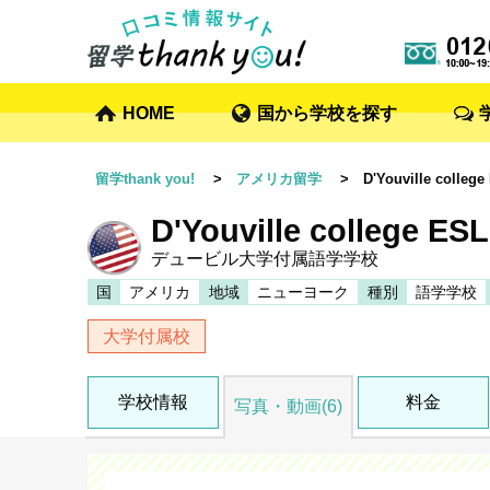
HOME
国から学校を探す
留学thank you!
>
アメリカ留学
> D'Youville college
D'Youville college ESL
デュービル大学付属語学学校
国
アメリカ
地域
ニューヨーク
種別
語学学校
大学付属校
学校情報
料金
写真・動画(6)