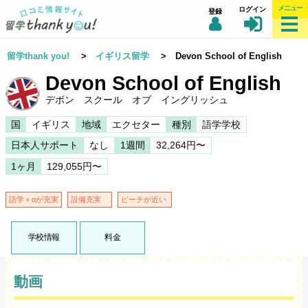
メニュー
ログイン
登録
留学thank you!
>
イギリス留学
> Devon School of English
Devon School of English
デボン スクール オブ イングリッシュ
国
イギリス
地域
エクセター
種別
語学学校
日本人サポート
なし
1週間
32,264円〜
1ヶ月
129,055円〜
語学＋αが充実
設備充実
ビーチが近い
学校情報
料金
動画