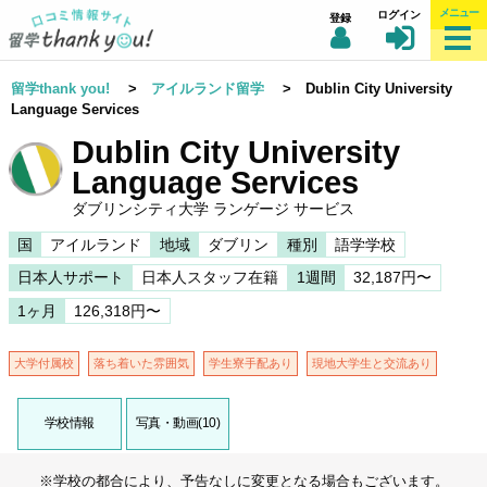
メニュー
ログイン
登録
留学thank you!
>
アイルランド留学
> Dublin City University
Language Services
Dublin City University
Language Services
ダブリンシティ大学 ランゲージ サービス
国
アイルランド
地域
ダブリン
種別
語学学校
日本人サポート
日本人スタッフ在籍
1週間
32,187円〜
1ヶ月
126,318円〜
大学付属校
落ち着いた雰囲気
学生寮手配あり
現地大学生と交流あり
学校情報
写真・動画(10)
※学校の都合により、予告なしに変更となる場合もございます。