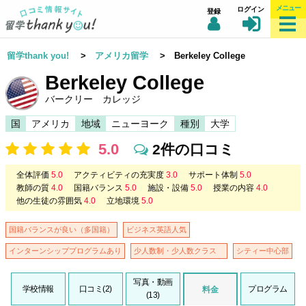
メニュー
ログイン
登録
留学thank you!
>
アメリカ留学
> Berkeley College
Berkeley College
バークリー カレッジ
国
アメリカ
地域
ニューヨーク
種別
大学
5.0
2件の口コミ
全体評価
5.0
アクティビティの充実度
3.0
サポート体制
5.0
教師の質
4.0
国籍バランス
5.0
施設・設備
5.0
授業の内容
4.0
他の生徒の雰囲気
4.0
立地環境
5.0
国籍バランスが良い（多国籍）
ビジネス英語人気
インターンシッププログラムあり
少人数制・少人数クラス
シティー中心部
写真・動画
学校情報
口コミ(2)
プログラム
料金
(13)