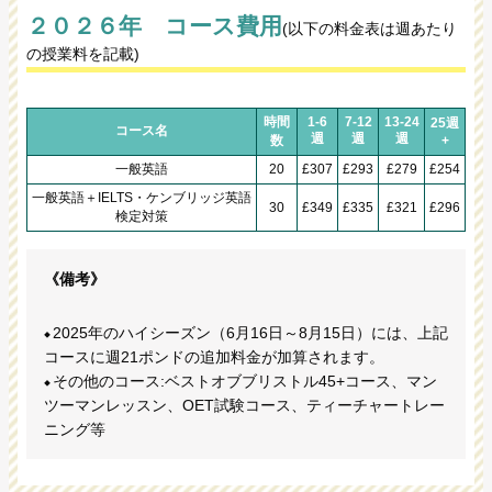
２０２６年 コース費用
(以下の料金表は週あたり
の授業料を記載)
時間
1-6
7-12
13-24
25週
コース名
週
週
週
数
+
一般英語
20
£307
£293
£279
£254
一般英語＋IELTS・ケンブリッジ英語
30
£349
£335
£321
£296
検定対策
《備考》
2025年のハイシーズン（6月16日～8月15日）には、上記
コースに週21ポンドの追加料金が加算されます。
その他のコース:ベストオブブリストル45+コース、マン
ツーマンレッスン、OET試験コース、ティーチャートレー
ニング等