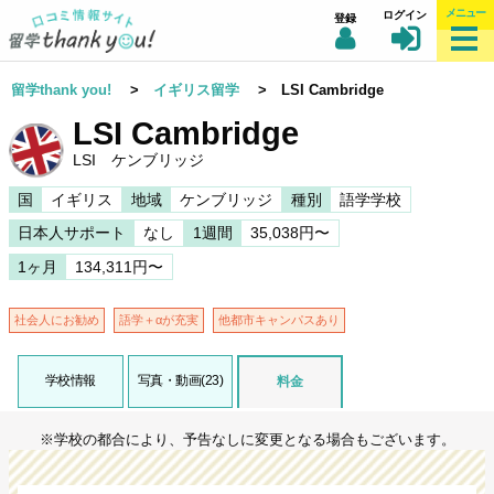
メニュー
ログイン
登録
留学thank you!
>
イギリス留学
> LSI Cambridge
LSI Cambridge
LSI ケンブリッジ
国
イギリス
地域
ケンブリッジ
種別
語学学校
日本人サポート
なし
1週間
35,038円〜
1ヶ月
134,311円〜
社会人にお勧め
語学＋αが充実
他都市キャンパスあり
学校情報
写真・動画(23)
料金
※学校の都合により、予告なしに変更となる場合もございます。