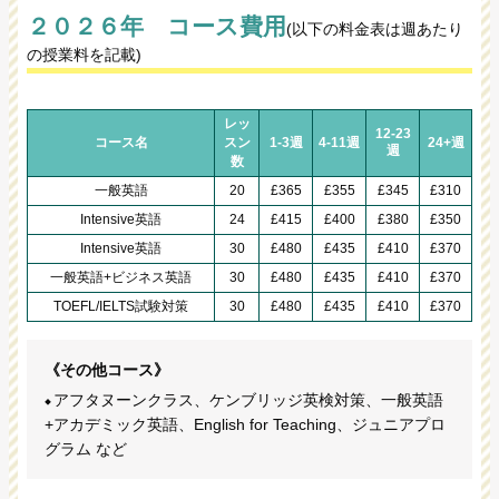
２０２６年 コース費用
(以下の料金表は週あたり
の授業料を記載)
レッ
12-23
コース名
スン
1-3週
4-11週
24+週
週
数
一般英語
20
£365
£355
£345
£310
Intensive英語
24
£415
£400
£380
£350
Intensive英語
30
£480
£435
£410
£370
一般英語+ビジネス英語
30
£480
£435
£410
£370
TOEFL/IELTS試験対策
30
£480
£435
£410
£370
《その他コース》
アフタヌーンクラス、ケンブリッジ英検対策、一般英語
+アカデミック英語、English for Teaching、ジュニアプロ
グラム など