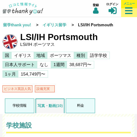
メニュー
ログイン
登録
留学thank you!
>
イギリス留学
> LSI/IH Portsmouth
LSI/IH Portsmouth
LSI/IH ポーツマス
国
イギリス
地域
ポーツマス
種別
語学学校
日本人サポート
なし
1週間
38,687円〜
1ヶ月
154,749円〜
ビジネス英語人気
設備充実
学校情報
料金
写真・動画(10)
学校施設