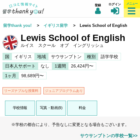
メニュー
ログイン
登録
留学thank you!
>
イギリス留学
> Lewis School of English
Lewis School of English
ルイス スクール オブ イングリッシュ
国
イギリス
地域
サウサンプトン
種別
語学学校
日本人サポート
なし
1週間
26,424円〜
1ヶ月
98,689円〜
リーズナブルな授業料
ジュニアプログラムあり
学校情報
写真・動画(9)
料金
※学校の都合により、予告なしに変更となる場合もございます。
サウサンプトンの学校一覧>>