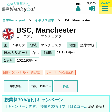
メニュー
ログイン
登録
留学thank you!
>
イギリス留学
> BSC, Manchester
BSC, Manchester
ビーエスシー マンチェスター
国
イギリス
地域
マンチェスター
種別
語学学校
日本人サポート
なし
1週間
25,548円〜
1ヶ月
102,193円〜
国籍バランスが良い（多国籍）
リーズナブルな授業料
学校情報
写真・動画(28)
料金
授業料30％割引キャンペーン
【キャンペーン内容】 授業料30％オフ 【対象コー…
続きを読む
↓