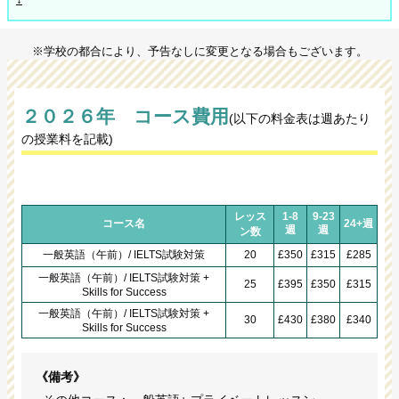
※学校の都合により、予告なしに変更となる場合もございます。
２０２６年 コース費用
(以下の料金表は週あたり
の授業料を記載)
レッス
1-8
9-23
コース名
24+週
週
週
ン数
一般英語（午前）/ IELTS試験対策
20
£350
£315
£285
一般英語（午前）/ IELTS試験対策 +
25
£395
£350
£315
Skills for Success
一般英語（午前）/ IELTS試験対策 +
30
£430
£380
£340
Skills for Success
《備考》