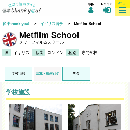
メニュー
ログイン
登録
留学thank you!
>
イギリス留学
> Metfilm School
Metfilm School
メットフィルムスクール
国
イギリス
地域
ロンドン
種別
専門学校
学校情報
料金
写真・動画(10)
学校施設