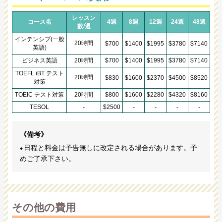
レッスン
コース名
4週
8週
12週
24週
48週
数/週
インテンシブ(一般
20時間
$700
$1400
$1995
$3780
$7140
英語)
ビジネス英語
20時間
$700
$1400
$1995
$3780
$7140
TOEFL iBT テスト
20時間
$830
$1600
$2370
$4500
$8520
対策
TOEIC テスト対策
20時間
$800
$1600
$2280
$4320
$8160
TESOL
-
$2500
-
-
-
-
《備考》
日程と料金は予告無しに改定される場合があります。予
めご了承下さい。
その他の費用