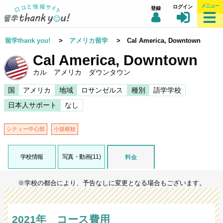
メニュー
ログイン
登録
留学thank you!
>
アメリカ留学
> Cal America, Downtown
Cal America, Downtown
カル アメリカ ダウンタウン
国
アメリカ
地域
ロサンゼルス
種別
語学学校
日本人サポート
なし
シティー中心部
小規模校
学校情報
写真・動画(11)
料金
※学校の都合により、予告なしに変更となる場合もございます。
2021年 コース費用