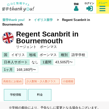
メニュー
ログイン
登録
留学thank you!
>
イギリス留学
> Regent Scanbrit in
Bournemouth
Regent Scanbrit in
Bournemouth
リージェント ボーンマス
国
イギリス
地域
ボーンマス
種別
語学学校
日本人サポート
なし
1週間
43,505円〜
1ヶ月
168,180円〜
高校生にお勧め
少人数制・少人数クラス
小規模校
学校情報
料金
※学校の都合により、予告なしに変更となる場合もございます。