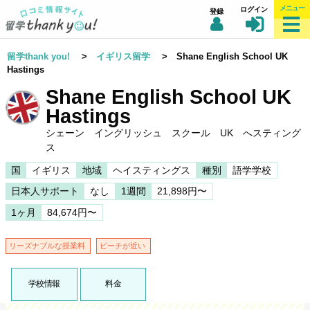
メニュー
ログイン
登録
留学thank you!
>
イギリス留学
> Shane English School UK
Hastings
Shane English School UK
Hastings
シェーン イングリッシュ スクール UK へスティング
ス
国
イギリス
地域
ヘイスティングス
種別
語学学校
日本人サポート
なし
1週間
21,898円〜
1ヶ月
84,674円〜
リーズナブルな授業料
ビーチが近い
学校情報
料金