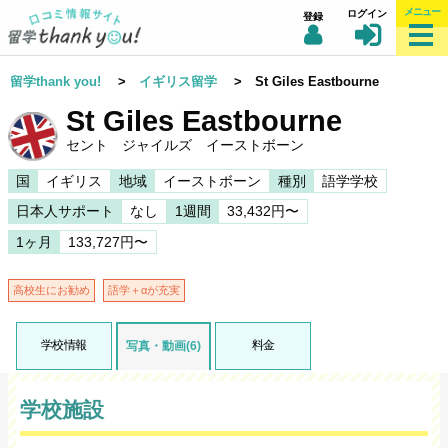
メニュー
ログイン
登録
留学thank you!
>
イギリス留学
> St Giles Eastbourne
St Giles Eastbourne
セント ジャイルズ イーストボーン
国
イギリス
地域
イーストボーン
種別
語学学校
日本人サポート
なし
1週間
33,432円〜
1ヶ月
133,727円〜
高校生にお勧め
語学＋αが充実
学校情報
料金
写真・動画(6)
学校施設