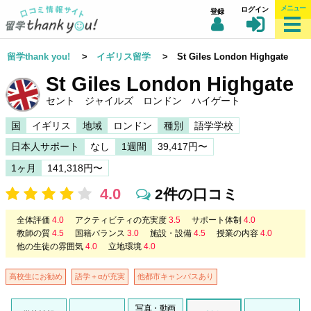
メニュー
ログイン
登録
留学thank you!
>
イギリス留学
> St Giles London Highgate
St Giles London Highgate
セント ジャイルズ ロンドン ハイゲート
国
イギリス
地域
ロンドン
種別
語学学校
日本人サポート
なし
1週間
39,417円〜
1ヶ月
141,318円〜
4.0
2件の口コミ
全体評価
4.0
アクティビティの充実度
3.5
サポート体制
4.0
教師の質
4.5
国籍バランス
3.0
施設・設備
4.5
授業の内容
4.0
他の生徒の雰囲気
4.0
立地環境
4.0
高校生にお勧め
語学＋αが充実
他都市キャンパスあり
写真・動画