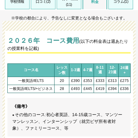
学校情報
口コミ(2)
コラム(1)
料金
(11)
※学校の都合により、予告なしに変更となる場合もございます。
２０２６年 コース費用
(以下の料金表は週あたり
の授業料を記載)
レッス
8-11
12-
24週
コース名
1-3週
4-7週
週
23週
ン数
+
一般英語/IELTS
20
£390
£353
£333
£313
£275
一般英語/IELTS/+ビジネス
28
£493
£445
£419
£394
£336
《備考》
その他のコース:初心者英語、14-15歳コース、マンツー
マンレッスン、インターンシップ（就労ビザ所有者対
象）、ファミリーコース、等