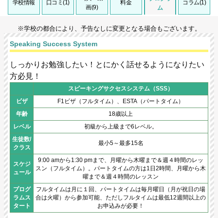
学校情報
口コミ(1)
料金
コラム(1)
画(9)
ム
※学校の都合により、予告なしに変更となる場合もございます。
Speaking Success System
しっかりお勉強したい！とにかく話せるようになりたい
方必見！
スピーキングサクセスシステム（SSS）
ビザ
F1ビザ（フルタイム）、ESTA（パートタイム）
年齢
18歳以上
レベル
初級から上級まで6レベル。
生徒数/
最小5～最多15名
クラス
9:00 amから1:30 pmまで、月曜から木曜まで＆週４時間のレッ
スケジ
スン（フルタイム）。パートタイムの方は1日2時間、月曜から木
ュール
曜まで＆週４時間のレッスン
プログ
フルタイムは月に１回、パートタイムは毎月曜日（月が祝日の場
ラムス
合は火曜）から参加可能、ただしフルタイムは最低12週間以上の
タート
お申込みが必要！