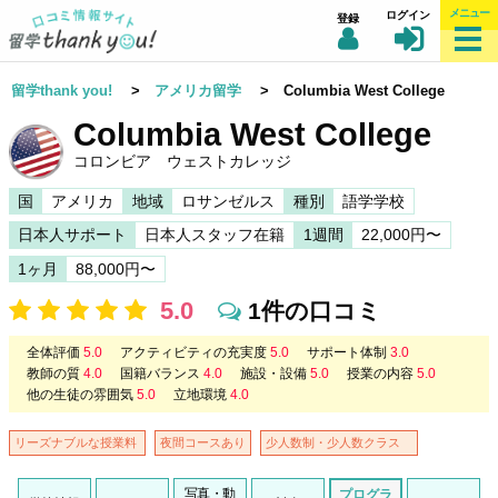
メニュー
ログイン
登録
留学thank you!
>
アメリカ留学
> Columbia West College
Columbia West College
コロンビア ウェストカレッジ
国
アメリカ
地域
ロサンゼルス
種別
語学学校
日本人サポート
日本人スタッフ在籍
1週間
22,000円〜
1ヶ月
88,000円〜
5.0
1件の口コミ
全体評価
5.0
アクティビティの充実度
5.0
サポート体制
3.0
教師の質
4.0
国籍バランス
4.0
施設・設備
5.0
授業の内容
5.0
他の生徒の雰囲気
5.0
立地環境
4.0
リーズナブルな授業料
夜間コースあり
少人数制・少人数クラス
写真・動
プログラ