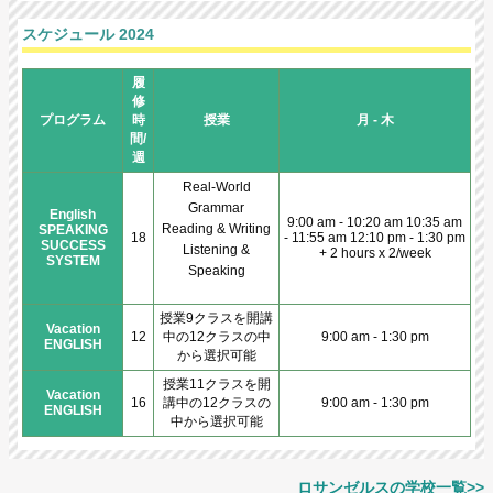
スケジュール 2024
履
修
プログラム
時
授業
月 - 木
間/
週
Real-World
Grammar
English
9:00 am - 10:20 am 10:35 am
Reading & Writing
SPEAKING
18
- 11:55 am 12:10 pm - 1:30 pm
SUCCESS
Listening &
+ 2 hours x 2/week
SYSTEM
Speaking
授業9クラスを開講
Vacation
12
中の12クラスの中
9:00 am - 1:30 pm
ENGLISH
から選択可能
授業11クラスを開
Vacation
16
講中の12クラスの
9:00 am - 1:30 pm
ENGLISH
中から選択可能
ロサンゼルスの学校一覧>>