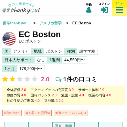
メニュー
ログイン
登録
留学thank you!
>
アメリカ留学
> EC Boston
EC Boston
EC ボストン
国
アメリカ
地域
ボストン
種別
語学学校
日本人サポート
なし
1週間
44,550円〜
1ヶ月
178,200円〜
2.0
1件の口コミ
全体評価
2.0
アクティビティの充実度
3.0
サポート体制
2.0
教師の質
4.0
国籍バランス
2.0
施設・設備
4.0
授業の内容
4.0
他の生徒の雰囲気
4.0
立地環境
5.0
進学に強い
落ち着いた雰囲気
他都市キャンパスあり
写真・動画