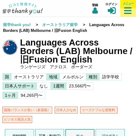
メニュー
ログイン
登録
留学thank you!
>
オーストラリア留学
> Languages Across
Borders (LAB) Melbourne / 旧Fusion English
Languages Across
Borders (LAB) Melbourne /
旧Fusion English
ランゲージズ アクロス ボーダーズ
国
オーストラリア
地域
メルボルン
種別
語学学校
日本人サポート
なし
1週間
23,566円〜
1ヶ月
94,265円〜
国籍バランスが良い（多国籍）
日本人少なめ
リーズナブルな授業料
ビジネス英語人気