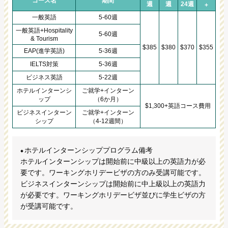
コース名
期間
週
週
24週
+
一般英語
5-60週
一般英語+Hospitality
5-60週
& Tourism
$385
$380
$370
$355
EAP(進学英語)
5-36週
IELTS対策
5-36週
ビジネス英語
5-22週
ホテルインターンシ
ご就学+インターン
ップ
（6か月）
$1,300+英語コース費用
ビジネスインターン
ご就学+インターン
シップ
（4-12週間）
ホテルインターンシッププログラム備考
ホテルインターンシップは開始前に中級以上の英語力が必
要です。ワーキングホリデービザの方のみ受講可能です。
ビジネスインターンシップは開始前に中上級以上の英語力
が必要です。ワーキングホリデービザ並びに学生ビザの方
が受講可能です。