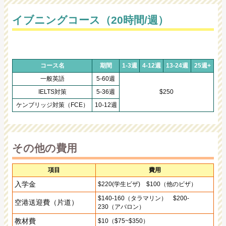
イブニングコース（20時間/週）
コース名
期間
1-3週
4-12週
13-24週
25週+
一般英語
5-60週
IELTS対策
5-36週
$250
ケンブリッジ対策（FCE）
10-12週
その他の費用
項目
費用
入学金
$220(学生ビザ) $100（他のビザ）
$140-160（タラマリン） $200-
空港送迎費（片道）
230（アバロン）
教材費
$10（$75~$350）