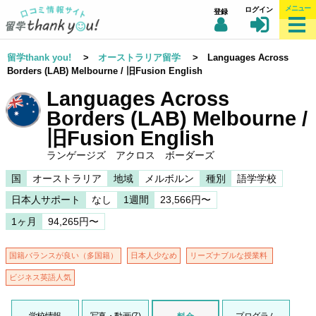
メニュー
ログイン
登録
留学thank you!
>
オーストラリア留学
> Languages Across
Borders (LAB) Melbourne / 旧Fusion English
Languages Across
Borders (LAB) Melbourne /
旧Fusion English
ランゲージズ アクロス ボーダーズ
国
オーストラリア
地域
メルボルン
種別
語学学校
日本人サポート
なし
1週間
23,566円〜
1ヶ月
94,265円〜
国籍バランスが良い（多国籍）
日本人少なめ
リーズナブルな授業料
ビジネス英語人気