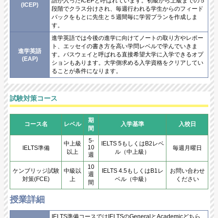
語が入ったICEPと呼ばれています。初級から上級までの５
(ICEP)
段階でクラス分けされ、毎週行われる学生からのフィード
バックをもとに先生と５週間毎に学習プランを作成しま
す。
進学英語では今後の進学に向けてノートの取り方やレポー
ト、エッセイの書き方を高い学問レベルで学んでいきま
進学英語
す。パスウェイと呼ばれる直接希望大学に入学できるオプ
(EAP)
ションもあります。大学側求める入学資格をクリアしてい
ることが条件になります。
試験対策コース
期
コース名
レベル
入学基準
入校日
間
5-
中上級
IELTS 5もしくはB2レベ
10
IELTS準備
毎週月曜日
以上
ル（中上級）
週
10
ケンブリッジ試験
中級以
IELTS 4.5もしくはB1レ
お問い合わせ
週
対策(FCE)
上
ベル（中級）
ください
間
授業詳細
IELTS準備コースではIELTSのGeneralとAcademicどちら