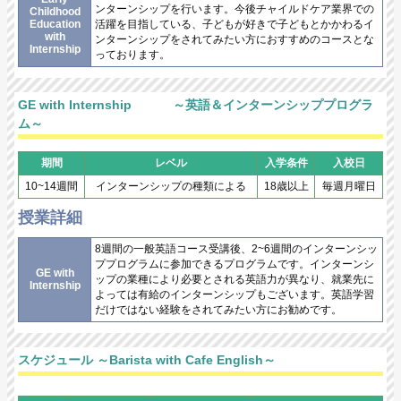
ンターンシップを行います。今後チャイルドケア業界での
Childhood
Education
活躍を目指している、子どもが好きで子どもとかかわるイ
with
ンターンシップをされてみたい方におすすめのコースとな
Internship
っております。
GE with Internship
～英語＆インターンシッププログラ
ム～
期間
レベル
入学条件
入校日
10~14週間
インターンシップの種類による
18歳以上
毎週月曜日
授業詳細
8週間の一般英語コース受講後、2~6週間のインターンシッ
ププログラムに参加できるプログラムです。インターンシ
GE with
ップの業種により必要とされる英語力が異なり、就業先に
Internship
よっては有給のインターンシップもございます。英語学習
だけではない経験をされてみたい方にお勧めです。
スケジュール
～Barista with Cafe English～