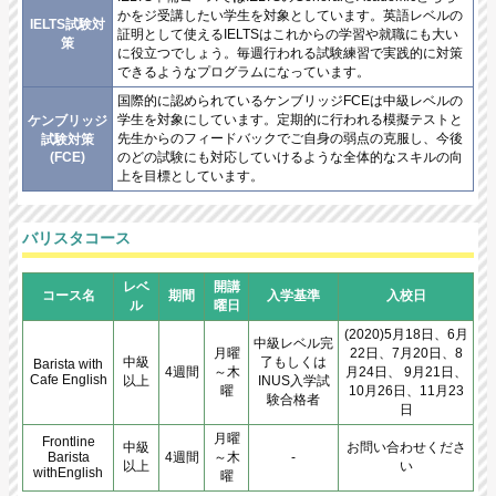
かをジ受講したい学生を対象としています。英語レベルの
IELTS試験対
証明として使えるIELTSはこれからの学習や就職にも大い
策
に役立つでしょう。毎週行われる試験練習で実践的に対策
できるようなプログラムになっています。
国際的に認められているケンブリッジFCEは中級レベルの
学生を対象にしています。定期的に行われる模擬テストと
ケンブリッジ
先生からのフィードバックでご自身の弱点の克服し、今後
試験対策
(FCE)
のどの試験にも対応していけるような全体的なスキルの向
上を目標としています。
バリスタコース
レベ
開講
コース名
期間
入学基準
入校日
ル
曜日
(2020)5月18日、6月
中級レベル完
月曜
22日、7月20日、8
中級
了もしくは
Barista with
4週間
～木
月24日、 9月21日、
Cafe English
以上
INUS入学試
曜
10月26日、11月23
験合格者
日
月曜
Frontline
中級
お問い合わせくださ
Barista
4週間
～木
‐
以上
い
withEnglish
曜