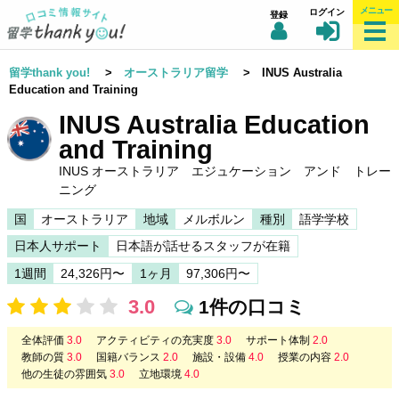
メニュー
ログイン
登録
留学thank you!
>
オーストラリア留学
> INUS Australia
Education and Training
INUS Australia Education
and Training
INUS オーストラリア エジュケーション アンド トレー
ニング
国
オーストラリア
地域
メルボルン
種別
語学学校
日本人サポート
日本語が話せるスタッフが在籍
1週間
24,326円〜
1ヶ月
97,306円〜
3.0
1件の口コミ
全体評価
3.0
アクティビティの充実度
3.0
サポート体制
2.0
教師の質
3.0
国籍バランス
2.0
施設・設備
4.0
授業の内容
2.0
他の生徒の雰囲気
3.0
立地環境
4.0