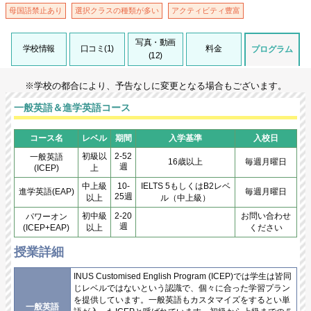
母国語禁止あり
選択クラスの種類が多い
アクティビティ豊富
写真・動画
学校情報
口コミ(1)
料金
プログラム
(12)
※学校の都合により、予告なしに変更となる場合もございます。
一般英語＆進学英語コース
コース名
レベル
期間
入学基準
入校日
初級以
2-52
一般英語
16歳以上
毎週月曜日
週
(ICEP)
上
中上級
10-
IELTS 5もしくはB2レベ
進学英語(EAP)
毎週月曜日
25週
以上
ル（中上級）
初中級
2-20
お問い合わせ
パワーオン
週
(ICEP+EAP)
以上
ください
授業詳細
INUS Customised English Program (ICEP)では学生は皆同
じレベルではないという認識で、個々に合った学習プラン
を提供しています。一般英語もカスタマイズをするとい単
一般英語