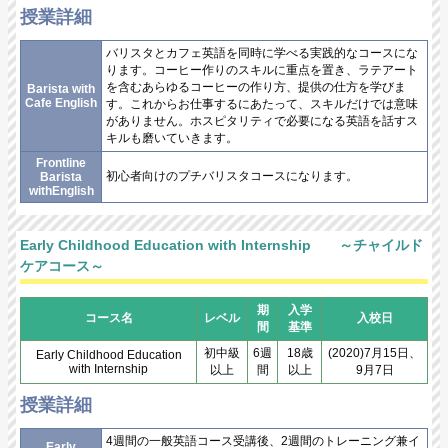
授業詳細
バリスタとカフェ英語を同時に学べる実践的なコースにな
ります。コーヒー作りのスキルに重点を置き、ラテアート
を含むあらゆるコーヒーの作り方、提供の仕方を学びま
Barista with
Cafe English
す。これからお仕事するにあたって、スキルだけでは意味
がありません。ホスピタリティで必要になる英語を話すス
キルも磨いていきます。
Frontline
初心者向けのプチバリスタコースになります。
Barista
withEnglish
Early Childhood Education with Internship
～チャイルド
ケアコース～
期
入学
コース名
レベル
入校日
間
基準
初中級
6週
18歳
(2020)7月15日、
Early Childhood Education
with Internship
以上
間
以上
9月7日
授業詳細
4週間の一般英語コース受講後、2週間のトレーニング兼イ
Early