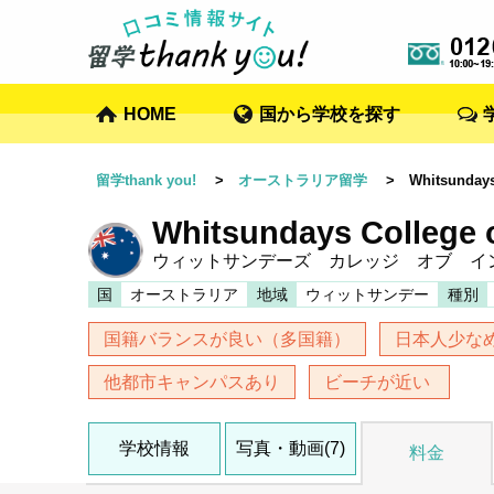
HOME
国から学校を探す
留学thank you!
>
オーストラリア留学
> Whitsundays C
Whitsundays College 
ウィットサンデーズ カレッジ オブ イ
国
オーストラリア
地域
ウィットサンデー
種別
国籍バランスが良い（多国籍）
日本人少な
他都市キャンパスあり
ビーチが近い
学校情報
写真・動画(7)
料金