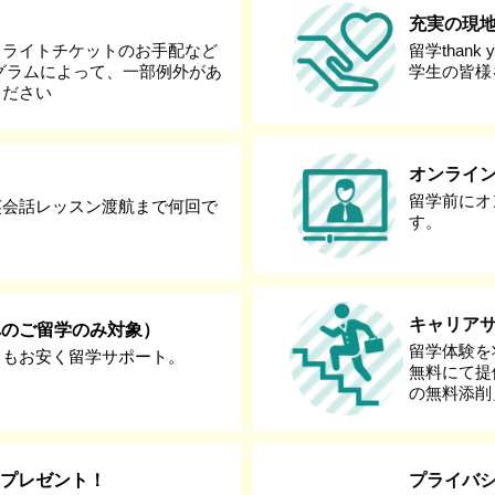
充実の現
フライトチケットのお手配など
留学than
グラムによって、一部例外があ
学生の皆様
ください
オンライ
留学前にオ
英会話レッスン渡航まで何回で
す。
キャリア
へのご留学のみ対象）
留学体験を
りもお安く留学サポート。
無料にて提
の無料添削
券プレゼント！
プライバ