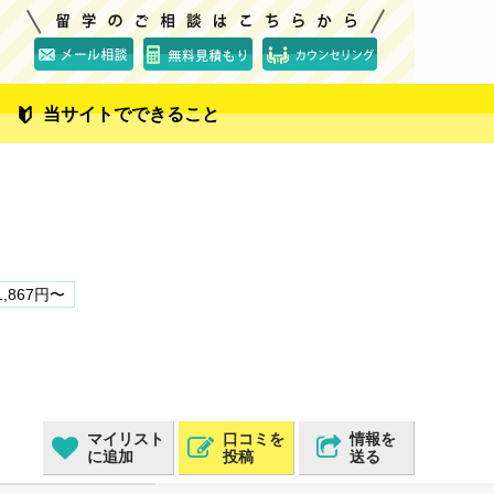
当サイトでできること
1,867円〜
マイリスト
口コミを
情報を
に追加
投稿
送る