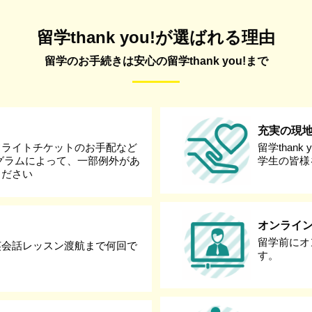
留学thank you!が選ばれる理由
留学のお手続きは安心の留学thank you!まで
充実の現
フライトチケットのお手配など
留学than
グラムによって、一部例外があ
学生の皆様
ください
オンライ
留学前にオ
英会話レッスン渡航まで何回で
す。