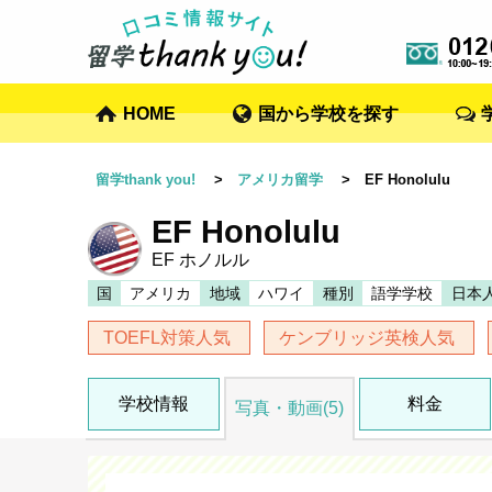
HOME
国から学校を探す
留学thank you!
>
アメリカ留学
> EF Honolulu
EF Honolulu
EF ホノルル
国
アメリカ
地域
ハワイ
種別
語学学校
日本
TOEFL対策人気
ケンブリッジ英検人気
学校情報
料金
写真・動画(5)