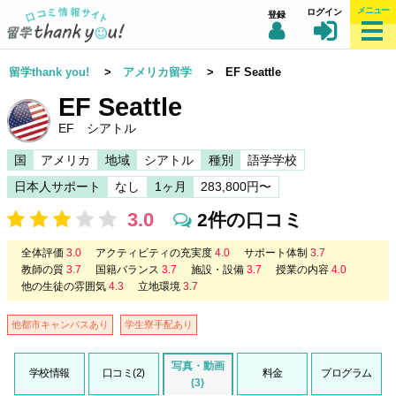
メニュー
ログイン
登録
留学thank you!
>
アメリカ留学
> EF Seattle
EF Seattle
EF シアトル
国
アメリカ
地域
シアトル
種別
語学学校
日本人サポート
なし
1ヶ月
283,800円〜
3.0
2件の口コミ
全体評価
3.0
アクティビティの充実度
4.0
サポート体制
3.7
教師の質
3.7
国籍バランス
3.7
施設・設備
3.7
授業の内容
4.0
他の生徒の雰囲気
4.3
立地環境
3.7
他都市キャンパスあり
学生寮手配あり
写真・動画
学校情報
口コミ(2)
料金
プログラム
(3)