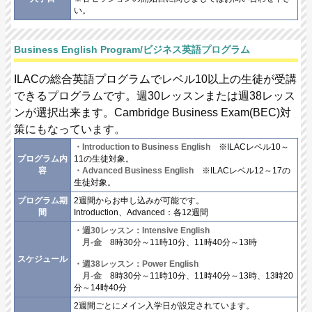
い。
Business English Program/ビジネス英語プログラム
ILACの総合英語プログラムでレベル10以上の生徒が受講
できるプログラムです。週30レッスンまたは週38レッス
ンが選択出来ます。Cambridge Business Exam(BEC)対
策にもなっています。
・Introduction to Business English
※ILACレベル10～
プログラム内
11の生徒対象。
容
・Advanced Business English
※ILACレベル12～17の
生徒対象。
プログラム期
2週間からお申し込みが可能です。
間
Introduction、Advanced：各12週間
・週30レッスン：Intensive English
月-金
8時30分～11時10分、11時40分～13時
スケジュール
・週38レッスン：Power English
月-金
8時30分～11時10分、11時40分～13時、13時20
分～14時40分
2週間ごとにメイン入学日が設定されています。