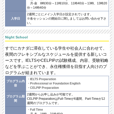
月-金
8時30分～11時10分、11時40分～13時、13時20
分～14時40分
2週間ごとにメイン入学日が設定されています。
入学日
※各セッションの開始日に関しましてはお問い合わせ下さ
い。
Night School
すでにカナダに滞在している学生や社会人に合わせて、
夜間のフレキシブルなスケジュールを提供する新しいコ
ースです。IELTSやCELPIPの試験構成、内容、受験戦略
などを学ぶことができ、永住権獲得を目指す人向けのプ
ログラムが組まれています。
・IELTS Preparation
プログラム内
・Professional or Foundation English
容
・CELPIP Preparation
2週間からお申し込みが可能です。
プログラム期
CELPIP PreparationはFull-Timeが6週間、Part-Timeが12
間
週間のプログラムです。
・Full Time
月-木
18時～21時45分