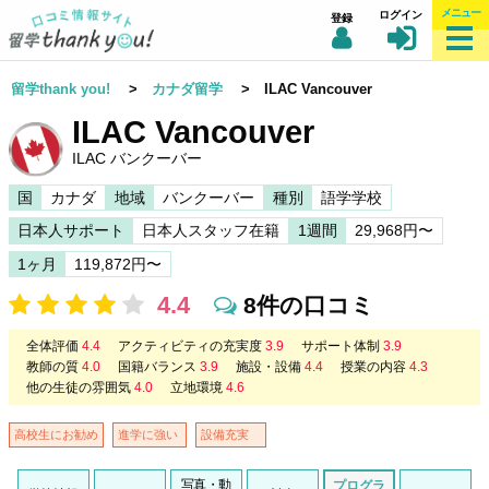
メニュー
ログイン
登録
留学thank you!
>
カナダ留学
> ILAC Vancouver
ILAC Vancouver
ILAC バンクーバー
国
カナダ
地域
バンクーバー
種別
語学学校
日本人サポート
日本人スタッフ在籍
1週間
29,968円〜
1ヶ月
119,872円〜
4.4
8件の口コミ
全体評価
4.4
アクティビティの充実度
3.9
サポート体制
3.9
教師の質
4.0
国籍バランス
3.9
施設・設備
4.4
授業の内容
4.3
他の生徒の雰囲気
4.0
立地環境
4.6
高校生にお勧め
進学に強い
設備充実
写真・動
プログラ