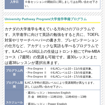
入学日
※各セッションの開始日に関しましてはお問い合わせ下さ
い。
University Pathway Program/大学進学準備プログラム
カナダの大学進学を考えている方向けのプログラムで
す。大学進学に向けて英語の勉強をすると共に、TOEFL
対策やリサーチペーパーの書き方、プレゼンテーション
の仕方など、アカデミックな英語も学べるプログラムで
す。ILACレベル16以上の生徒はトロント校にてPre-MBA
コース（7週間）の受講も可能です。週30レッスンまた
は週38レッスンが選択出来ます。
・Pre-Degree Ⅰ
※ILACレベル10～11の生徒対象。
プログラム内
・Pre-Degree Ⅱ
※ILACレベル12～13の生徒対象。
容
・Pre-Degree Ⅲ
※ILACレベル14～17の生徒対象。
プログラム期
ILAC入学時の英語レベルにより受講期間が異なります。
間
詳しくはお問い合わせ下さい。
・週30レッスン：Intensive English
月-金
8時30分～11時10分、11時40分～13時
スケジュール
・週38レッスン：Power English