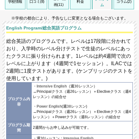
学校情報
口コミ(8)
料金
コラム(2)
画(11)
ム
※学校の都合により、予告なしに変更となる場合もございます。
English Program/総合英語プログラム
総合英語のプログラムです。レベルは17段階に分かれて
おり、入学時のレベル分けテストで生徒のレベルにあっ
たクラスに振り分けられます。1レベルは約4週間で次の
レベルに上がります（4週間で1セッション）。ILACでは
2週間に1度テストがあります。(ケンブリッジのテストを
使用しています。)
・Intensive English（週30レッスン）
→Principalクラス（週26レッスン）＋Electiveクラス（週4
レッスン）の組合せ
プログラム内
容
・Power English(週38レッスン)
→Principalクラス（週26レッスン）＋Electiveクラス（週4
レッスン）＋Powerクラス（週8レッスン）の組合せ
プログラム期
2週間からお申し込みが可能です。
間
・週30レッスン：Intensive English