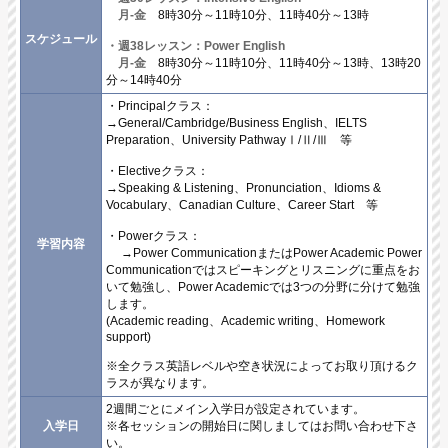
月-金
8時30分～11時10分、11時40分～13時
スケジュール
・週38レッスン：Power English
月-金
8時30分～11時10分、11時40分～13時、13時20
分～14時40分
・Principalクラス：
→General/Cambridge/Business English、IELTS
Preparation、University PathwayⅠ/Ⅱ/Ⅲ 等
・Electiveクラス：
→Speaking & Listening、Pronunciation、Idioms &
Vocabulary、Canadian Culture、Career Start 等
・Powerクラス：
学習内容
→Power CommunicationまたはPower Academic Power
Communicationではスピーキングとリスニングに重点をお
いて勉強し、Power Academicでは3つの分野に分けて勉強
します。
(Academic reading、Academic writing、Homework
support)
※全クラス英語レベルや空き状況によってお取り頂けるク
ラスが異なります。
2週間ごとにメイン入学日が設定されています。
入学日
※各セッションの開始日に関しましてはお問い合わせ下さ
い。