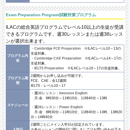
Exam Preparation Program/試験対策プログラム
ILACの総合英語プログラムでレベル10以上の生徒が受講
できるプログラムです。週30レッスンまたは週38レッス
ンが選択出来ます。
・Cambridge FCE Preparation
※ILACレベル10～13の
生徒対象。
プログラム内
・Cambridge CAE Preparation
※ILACレベル14～17の
容
生徒対象。
・IELTS Preparation
※ILACレベル10～17の生徒対象。
2週間からお申し込みが可能です。
プログラム期
FCE、CAE：全12週間
間
IELTS：レベル10～17
・週30レッスン：Intensive English
月-金
8時30分～11時10分、11時40分～13時
スケジュール
・週38レッスン：Power English
月-金
8時30分～11時10分、11時40分～13時、13時20
分～14時40分
2週間ごとにメイン入学日が設定されています。
入学日
※各セッションの開始日に関しましてはお問い合わせ下さ